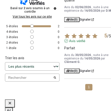
qualité
Avis du
02/06/2026
, suite à une
Basé sur
2
avis soumis à un
expérience du
16/05/2026
par
D.M
contrôle
Voir tous les avis sur ce site
Utile
(0)
Signaler
5
étoiles
2
4
étoiles
0
5
/
5
3
étoiles
0
Avis vérifié
2
étoiles
0
Parfait
1
étoile
0
Avis du
30/05/2026
, suite à une
Trier les avis
expérience du
14/05/2026
par
Clément G.
Utile
(0)
Signaler
1