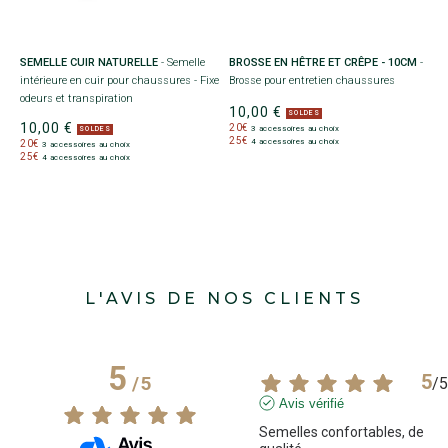
nt
SEMELLE CUIR NATURELLE
- Semelle
BROSSE EN HÊTRE ET CRÊPE - 10CM
-
G
intérieure en cuir pour chaussures - Fixe
Brosse pour entretien chaussures
e
odeurs et transpiration
vé
10,00 €
SOLDES
10,00 €
1
20€
3 accessoires au choix
SOLDES
25€
4 accessoires au choix
20€
2
3 accessoires au choix
25€
2
4 accessoires au choix
L'AVIS DE NOS CLIENTS
5
5
/
5
/
5
Avis vérifié
Semelles confortables, de 