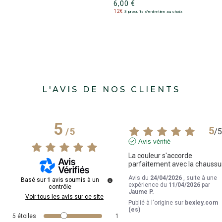
6,00 €
6
12€
3 produits d'entretien au choix
1
L'AVIS DE NOS CLIENTS
5
5
/
5
/
5
Avis vérifié
La couleur s'accorde 
parfaitement avec la chaussu
Avis du
24/04/2026
, suite à une
Basé sur
1
avis soumis à un
expérience du
11/04/2026
par
contrôle
Jaume P.
Voir tous les avis sur ce site
Publié à l'origine sur
bexley.com
(es)
5
étoiles
1