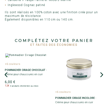
Inglewood Cognac patiné
Ils sont réalisés en 100% coton avec une finition cirée pour un
maximum de résistance.
Également disponibles en 110 cm ou 140 cm.
COMPLÉTEZ VOTRE PANIER
ET FAITES DES ÉCONOMIES
+6 couleurs
POMMADIER CIRAGE CHOCOLAT
-
Crème pour chaussures en cuir
6,00 €
12€
3 produits d'entretien au choix
+6 couleurs
+
POMMADIER CIRAGE INCOLORE
-
R
Crème pour chaussures en cuir
Sp
c