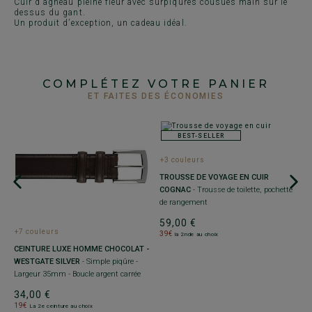
Cuir d'agneau pleine fleur avec surpiqûres cousues main sur le
dessus du gant.
Un produit d’exception, un cadeau idéal.
COMPLÉTEZ VOTRE PANIER
ET FAITES DES ÉCONOMIES
BEST-SELLER
+3 couleurs
TROUSSE DE VOYAGE EN CUIR
COGNAC
- Trousse de toilette, pochette
de rangement
59,00 €
+7 couleurs
+
39€
la 2nde au choix
CEINTURE LUXE HOMME CHOCOLAT -
T
WESTGATE SILVER
- Simple piqûre -
Tr
Largeur 35mm - Boucle argent carrée
r
34,00 €
5
19€
3
La 2e ceinture au choix