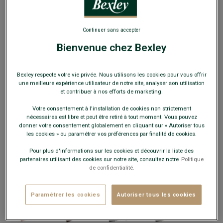
Continuer sans accepter
Bienvenue chez Bexley
Gants homme en cuir d'agneau Chocolat
Bexley respecte votre vie privée. Nous utilisons les cookies pour vous offrir
une meilleure expérience utilisateur de notre site, analyser son utilisation
Doublés laine et cachemire
et contribuer à nos efforts de marketing.
59,00 €
Votre consentement à l'installation de cookies non strictement
nécessaires est libre et peut être retiré à tout moment. Vous pouvez
donner votre consentement globalement en cliquant sur « Autoriser tous
39€
les cookies » ou paramétrer vos préférences par finalité de cookies.
La 2e paire au choix
Pour plus d'informations sur les cookies et découvrir la liste des
partenaires utilisant des cookies sur notre site, consultez notre
Politique
Payez en plusieurs fois dès 199€ d'achat
de confidentialité.
COULEURS DISPONIBLES
Paramétrer les cookies
Autoriser tous les cookies