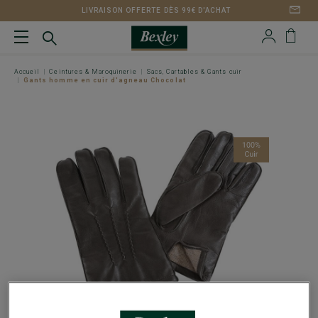
LIVRAISON OFFERTE DÈS 99€ D'ACHAT
Accueil
Ceintures & Maroquinerie
Sacs, Cartables & Gants cuir
Gants homme en cuir d'agneau Chocolat