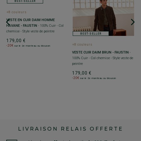
BEST-SELLER
+8 couleurs
+
VESTE EN CUIR DAIM HOMME
V
HAVANE - FAUSTIN
- 100% Cuir - Col
F
chemise - Style veste de peintre
BEST-SELLER
1
179,00 €
-
+8 couleurs
-20€
sur le 2e manteau ou blouson
R
-
VESTE CUIR DAIM BRUN - FAUSTIN
-
100% Cuir - Col chemise - Style veste de
peintre
179,00 €
-20€
sur le 2e manteau ou blouson
LIVRAISON RELAIS OFFERTE