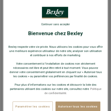
EXCLU WEB
Continuer sans accepter
Bienvenue chez Bexley
Blouson aviateur homme Noir - EVERETT II
100% cuir d’agneau Nappa - Coupe ajustée - Col amovible
Bexley respecte votre vie privée. Nous utilisons les cookies pour vous offrir
mouton véritable
une meilleure expérience utilisateur de notre site, analyser son utilisation
et contribuer à nos efforts de marketing.
219,00 €
Votre consentement à l'installation de cookies non strictement
nécessaires est libre et peut être retiré à tout moment. Vous pouvez
-20€
sur le 2e manteau ou blouson
donner votre consentement globalement en cliquant sur « Autoriser tous
les cookies » ou paramétrer vos préférences par finalité de cookies.
Payez en plusieurs fois dès 199€ d'achat
Pour plus d'informations sur les cookies et découvrir la liste des
partenaires utilisant des cookies sur notre site, consultez notre
Politique
de confidentialité.
COULEURS DISPONIBLES
Paramétrer les cookies
Autoriser tous les cookies