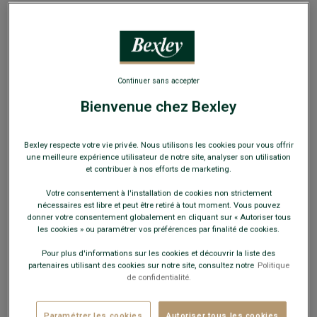
EXCLU WEB
Continuer sans accepter
Bienvenue chez Bexley
Doudoune sans manches homme Marron - NIELS
II
Doudoune fine et légère - Duvet d'oie blanche
Bexley respecte votre vie privée. Nous utilisons les cookies pour vous offrir
une meilleure expérience utilisateur de notre site, analyser son utilisation
99,00 €
et contribuer à nos efforts de marketing.
Votre consentement à l'installation de cookies non strictement
-20€
nécessaires est libre et peut être retiré à tout moment. Vous pouvez
sur le 2e manteau ou blouson
donner votre consentement globalement en cliquant sur « Autoriser tous
les cookies » ou paramétrer vos préférences par finalité de cookies.
Payez en plusieurs fois dès 199€ d'achat
Pour plus d'informations sur les cookies et découvrir la liste des
partenaires utilisant des cookies sur notre site, consultez notre
Politique
COULEURS DISPONIBLES
de confidentialité.
Paramétrer les cookies
Autoriser tous les cookies