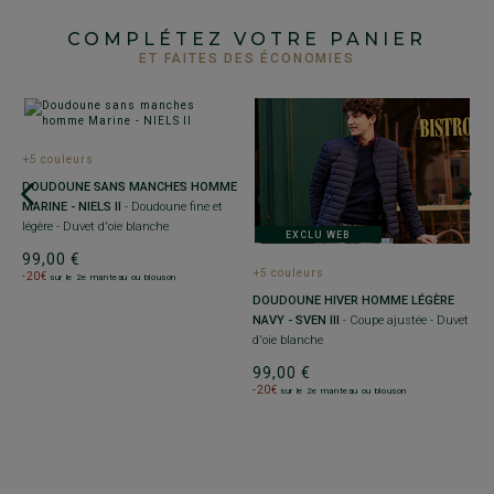
COMPLÉTEZ VOTRE PANIER
ET FAITES DES ÉCONOMIES
+5 couleurs
+
DOUDOUNE SANS MANCHES HOMME
D
MARINE - NIELS II
- Doudoune fine et
H
légère - Duvet d'oie blanche
aj
EXCLU WEB
99,00 €
9
+5 couleurs
-20€
-
sur le 2e manteau ou blouson
E
DOUDOUNE HIVER HOMME LÉGÈRE
NAVY - SVEN III
- Coupe ajustée - Duvet
d'oie blanche
99,00 €
-20€
sur le 2e manteau ou blouson