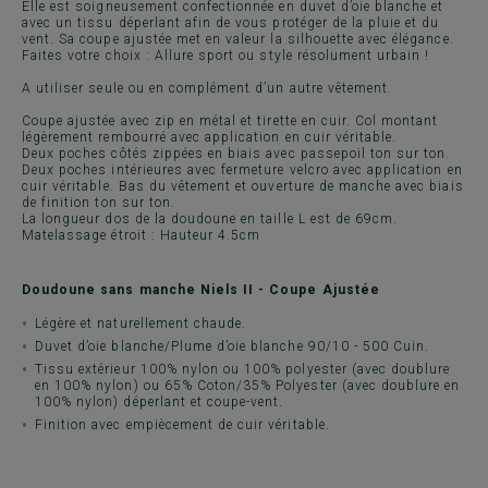
Elle est soigneusement confectionnée en duvet d’oie blanche et
avec un tissu déperlant afin de vous protéger de la pluie et du
vent. Sa coupe ajustée met en valeur la silhouette avec élégance.
Faites votre choix : Allure sport ou style résolument urbain !
A utiliser seule ou en complément d’un autre vêtement.
Coupe ajustée avec zip en métal et tirette en cuir. Col montant
légèrement rembourré avec application en cuir véritable.
Deux poches côtés zippées en biais avec passepoil ton sur ton.
Deux poches intérieures avec fermeture velcro avec application en
cuir véritable. Bas du vêtement et ouverture de manche avec biais
de finition ton sur ton.
La longueur dos de la doudoune en taille L est de 69cm.
Matelassage étroit : Hauteur 4.5cm
Doudoune sans manche Niels II - Coupe Ajustée
Légère et naturellement chaude.
Duvet d’oie blanche/Plume d’oie blanche 90/10 - 500 Cuin.
Tissu extérieur 100% nylon ou 100% polyester (avec doublure
en 100% nylon) ou 65% Coton/35% Polyester (avec doublure en
100% nylon) déperlant et coupe-vent.
Finition avec empiècement de cuir véritable.