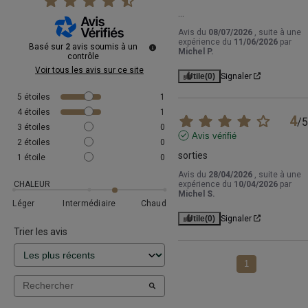
...
Avis du
08/07/2026
, suite à une
expérience du
11/06/2026
par
Basé sur
2
avis soumis à un
Michel P.
contrôle
Voir tous les avis sur ce site
Utile
(0)
Signaler
5
étoiles
1
4
étoiles
1
4
/
5
3
étoiles
0
Avis vérifié
2
étoiles
0
sorties
1
étoile
0
Avis du
28/04/2026
, suite à une
CHALEUR
expérience du
10/04/2026
par
Michel S.
Léger
Intermédiaire
Chaud
Utile
(0)
Signaler
Trier les avis
1