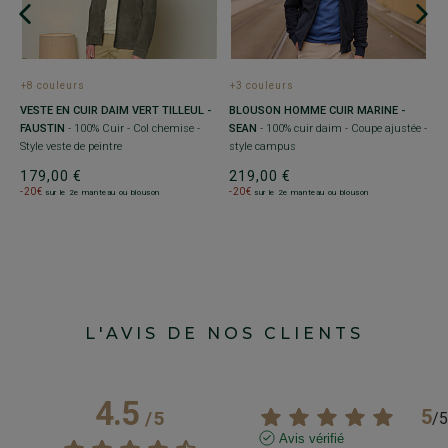
+8 couleurs
+3 couleurs
+
VESTE EN CUIR DAIM VERT TILLEUL -
BLOUSON HOMME CUIR MARINE -
B
FAUSTIN
- 100% Cuir - Col chemise -
SEAN
- 100% cuir daim - Coupe ajustée -
S
Style veste de peintre
style campus
a
179,00 €
219,00 €
2
-20€
-20€
-
sur le 2e manteau ou blouson
sur le 2e manteau ou blouson
L'AVIS DE NOS CLIENTS
4.5
5
/
5
/
5
Avis vérifié