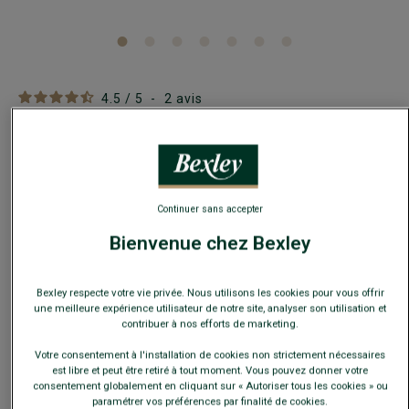
4.5
/
5
-
2
avis
Blouson Velours Beige - 100% Cuir - SEAVER
Coupe ajustée
219,00 €
Continuer sans accepter
Bienvenue chez Bexley
-20€
sur le 2e manteau ou blouson
Bexley respecte votre vie privée. Nous utilisons les cookies pour vous offrir
Payez en plusieurs fois dès 199€ d'achat
une meilleure expérience utilisateur de notre site, analyser son utilisation et
contribuer à nos efforts de marketing.
COULEURS DISPONIBLES
Votre consentement à l'installation de cookies non strictement nécessaires
est libre et peut être retiré à tout moment. Vous pouvez donner votre
consentement globalement en cliquant sur « Autoriser tous les cookies » ou
paramétrer vos préférences par finalité de cookies.