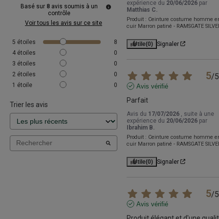
expérience du
20/06/2026
par
Basé sur
8
avis soumis à un
Matthias C.
contrôle
Produit :
Ceinture costume homme e
Voir tous les avis sur ce site
cuir Marron patiné - RAMSGATE SILVE
5
étoiles
8
Utile
(0)
Signaler
4
étoiles
0
3
étoiles
0
5
2
étoiles
0
/
5
1
étoile
0
Avis vérifié
Parfait
Trier les avis
Avis du
17/07/2026
, suite à une
expérience du
20/06/2026
par
Ibrahim B.
Produit :
Ceinture costume homme e
cuir Marron patiné - RAMSGATE SILVE
Utile
(0)
Signaler
5
/
5
Avis vérifié
Produit élégant et d'une qualit