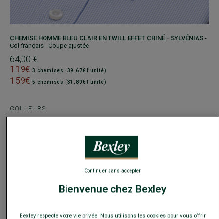
CHEMISE HOMME BLEU CLAIR EN TWILL EFFET CHINÉ - SYLVÉNIAS
-
Col français - Coupe ajustée
64,00 €
119€
3 chemises (39.67€ l'unité)
159€
5 chemises (31.80€ l'unité)
COULEURS
TAILLE
Guide des tailles
Continuer sans accepter
Bienvenue chez Bexley
−
+
Bexley respecte votre vie privée. Nous utilisons les cookies pour vous offrir
AJOUTER AU PANIER