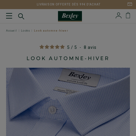
LIVRAISON OFFERTE DÈS 99€ D'ACHAT
Accueil
Looks
Look automne-hiver
5
/
5
-
8
avis
LOOK AUTOMNE-HIVER