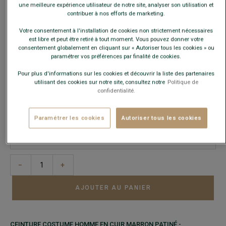
une meilleure expérience utilisateur de notre site, analyser son utilisation et
contribuer à nos efforts de marketing.
Votre consentement à l'installation de cookies non strictement nécessaires
PANTALON DE COSTUME HOMME BLEU FONCÉ CHINÉ - LAZARE
-
est libre et peut être retiré à tout moment. Vous pouvez donner votre
Coupe Ajustée - 100% Laine Vierge Double Fil
consentement globalement en cliquant sur « Autoriser tous les cookies » ou
99,00 €
paramétrer vos préférences par finalité de cookies.
89€
Le 2e pantalon de costume
Pour plus d'informations sur les cookies et découvrir la liste des partenaires
utilisant des cookies sur notre site, consultez notre
Politique de
confidentialité.
COULEURS
Paramétrer les cookies
Autoriser tous les cookies
TAILLE
Guide des tailles
−
+
AJOUTER AU PANIER
CEINTURE COSTUME HOMME EN CUIR MARRON PATINÉ -