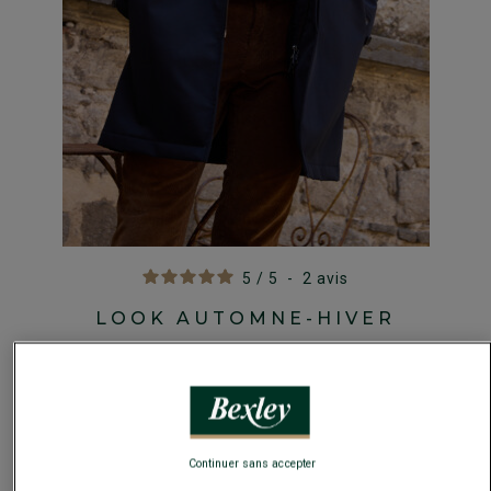
5
/
5
-
2
avis
LOOK AUTOMNE-HIVER
Continuer sans accepter