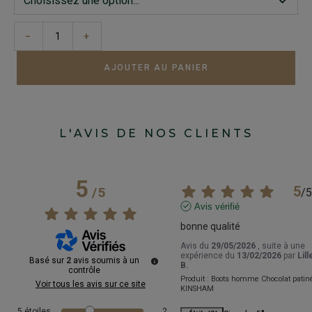
−
+
AJOUTER AU PANIER
L'AVIS DE NOS CLIENTS
5
5
/
5
/
5
Avis vérifié
bonne qualité
Avis du
29/05/2026
, suite à une
expérience du
13/02/2026
par
Lill
Basé sur
2
avis soumis à un
B.
contrôle
Produit :
Boots homme Chocolat patiné
Voir tous les avis sur ce site
KINSHAM
5
étoiles
2