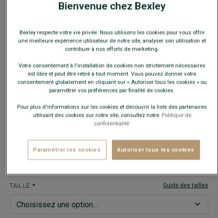
Bienvenue chez Bexley
Bexley respecte votre vie privée. Nous utilisons les cookies pour vous offrir
une meilleure expérience utilisateur de notre site, analyser son utilisation et
contribuer à nos efforts de marketing.
Votre consentement à l'installation de cookies non strictement nécessaires
est libre et peut être retiré à tout moment. Vous pouvez donner votre
consentement globalement en cliquant sur « Autoriser tous les cookies » ou
TRENCH MATELASSÉ HOMME NAVY FONCÉ - AURESTILDE
- Coupe
paramétrer vos préférences par finalité de cookies.
ajustée - Tissu déperlant et coupe-vent
179,00 €
Pour plus d'informations sur les cookies et découvrir la liste des partenaires
-20€
utilisant des cookies sur notre site, consultez notre
Politique de
sur le 2e manteau ou blouson
confidentialité.
COULEURS
Paramétrer les cookies
Autoriser tous les cookies
TAILLE
Guide des tailles