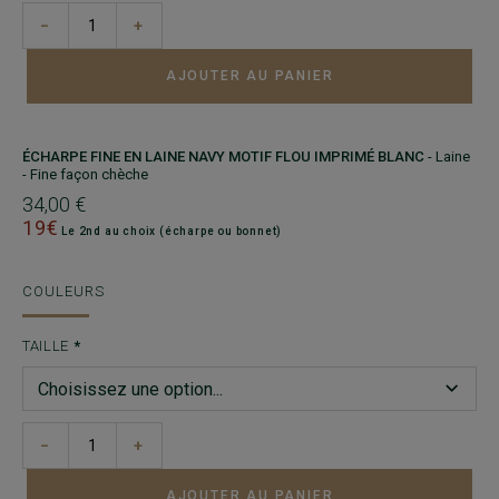
−
+
AJOUTER AU PANIER
ÉCHARPE FINE EN LAINE NAVY MOTIF FLOU IMPRIMÉ BLANC
- Laine
- Fine façon chèche
34,00 €
19€
Le 2nd au choix (écharpe ou bonnet)
COULEURS
TAILLE
−
+
AJOUTER AU PANIER