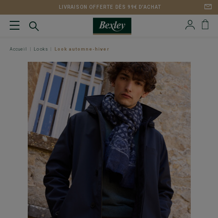
LIVRAISON OFFERTE DÈS 99€ D'ACHAT
Accueil
Looks
Look automne-hiver