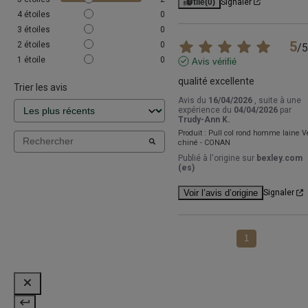
Utile
(0)
Signaler
4
étoiles
0
3
étoiles
0
5
2
étoiles
0
/
5
1
étoile
0
Avis vérifié
qualité excellente
Trier les avis
Avis du
16/04/2026
, suite à une
expérience du
04/04/2026
par
Trudy-Ann K.
Produit :
Pull col rond homme laine V
chiné - CONAN
Publié à l'origine sur
bexley.com
(es)
Voir l’avis d’origine
Signaler
1