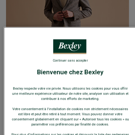
BLAZER HOMME KAKI CLAIR - LAURIAN
- Coupe ajustée - Tweed
100% Laine Vierge
Continuer sans accepter
190,00 €
Bienvenue chez Bexley
160€
La 2e veste
Bexley respecte votre vie privée. Nous utilisons les cookies pour vous offrir
COULEURS
une meilleure expérience utilisateur de notre site, analyser son utilisation et
contribuer à nos efforts de marketing.
Votre consentement à l'installation de cookies non strictement nécessaires
est libre et peut être retiré à tout moment. Vous pouvez donner votre
TAILLE
Guide des tailles
consentement globalement en cliquant sur « Autoriser tous les cookies » ou
paramétrer vos préférences par finalité de cookies.
Pour plus d'informations sur les cookies et découvrir la liste des partenaires