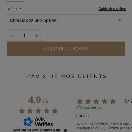
TAILLE
Guide des tailles
−
+
AJOUTER AU PANIER
L'AVIS DE NOS CLIENTS
4.9
5
/
5
/
5
Avis vérifié
parfait
Avis du
24/07/2026
, suite à une
expérience du
26/06/2026
par
Éric
Basé sur
14
avis soumis à un