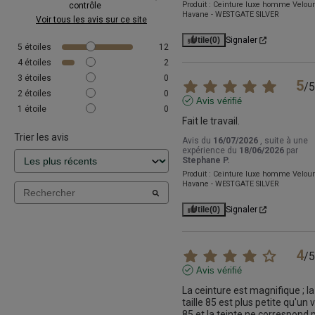
Produit :
Ceinture luxe homme Velou
contrôle
Havane - WESTGATE SILVER
Voir tous les avis sur ce site
Utile
(0)
Signaler
5
étoiles
12
4
étoiles
2
3
étoiles
0
5
/
5
2
étoiles
0
Avis vérifié
1
étoile
0
Fait le travail.
Trier les avis
Avis du
16/07/2026
, suite à une
expérience du
18/06/2026
par
Stephane P.
Produit :
Ceinture luxe homme Velou
Havane - WESTGATE SILVER
Utile
(0)
Signaler
4
/
5
Avis vérifié
La ceinture est magnifique ; la 
taille 85 est plus petite qu'un vr
85 et la teinte ne correspond p