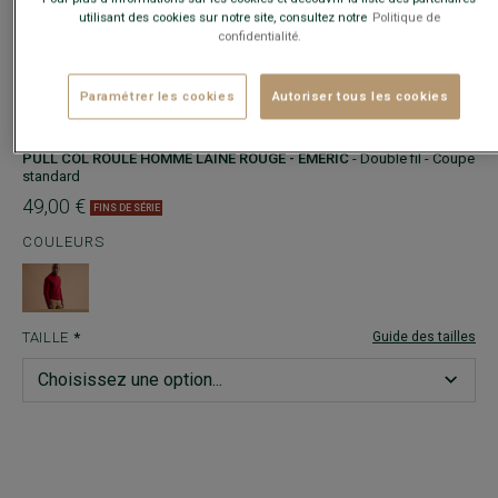
utilisant des cookies sur notre site, consultez notre
Politique de
−
+
confidentialité.
AJOUTER AU PANIER
Paramétrer les cookies
Autoriser tous les cookies
PULL COL ROULÉ HOMME LAINE ROUGE - EMERIC
- Double fil - Coupe
standard
49,00 €
FINS DE SÉRIE
COULEURS
TAILLE
Guide des tailles