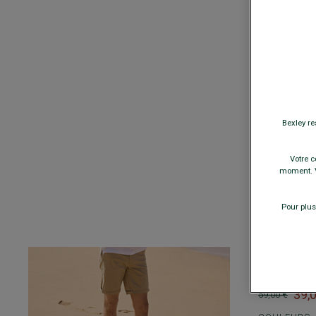
POLO HOMME
Lin - manches
19,00 €
FIN
COULEURS
TAILLE
Bexley re
−
Votre c
moment. V
A
Pour plus
BERMUDA CHI
BARRY
- Coup
élasthanne
39,
59,00 €