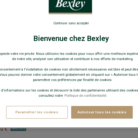
 BLANC - ADGER
- 80% Coton 20%
 courtes - Coupe Ajustée
S DE SÉRIE
Continuer sans accepter
Bienvenue chez Bexley
Guide des tailles
specte votre vie privée. Nous utilisons les cookies pour vous offrir une meilleure expérie
de notre site, analyser son utilisation et contribuer à nos efforts de marketing.
+
onsentement à l'installation de cookies non strictement nécessaires est libre et peut être 
ous pouvez donner votre consentement globalement en cliquant sur « Autoriser tous l
paramétrer vos préférences par finalité de cookies.
JOUTER AU PANIER
 d'informations sur les cookies et découvrir la liste des partenaires utilisant des cookies 
consultez notre
Politique de confidentialité.
NO HOMME BEIGE MASTIC -
Paramétrer les cookies
Autoriser tous les cookies
e standard - Serge coton et
00 €
PRIX D'ÉTÉ