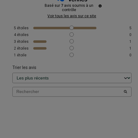
Basé sur
7
avis soumis à un
contrôle
Voir tous les avis sur ce site
5
étoiles
5
4
étoiles
0
3
étoiles
1
2
étoiles
1
1
étoile
0
Trier les avis