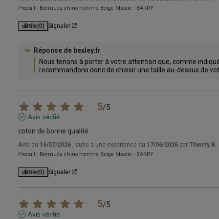
Produit :
Bermuda chino homme Beige Mastic - BARRY
Utile
(0)
Signaler
Réponse de
bexley.fr
Nous tenons à porter à votre attention que, comme indiqué s
recommandons donc de choisir une taille au-dessus de votr
5
/
5
Avis vérifié
coton de bonne qualité
Avis du
16/07/2026
, suite à une expérience du
17/06/2026
par
Thierry B.
Produit :
Bermuda chino homme Beige Mastic - BARRY
Utile
(0)
Signaler
5
/
5
Avis vérifié