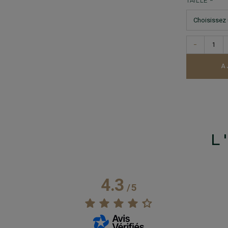
TAILLE
−
A
L
4.3
/
5