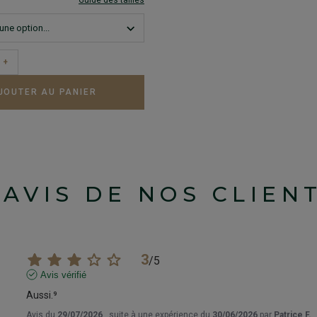
Guide des tailles
+
JOUTER AU PANIER
'AVIS DE NOS CLIEN
3
/
5
Avis vérifié
Aussi.⁹
Avis du
29/07/2026
, suite à une expérience du
30/06/2026
par
Patrice F.