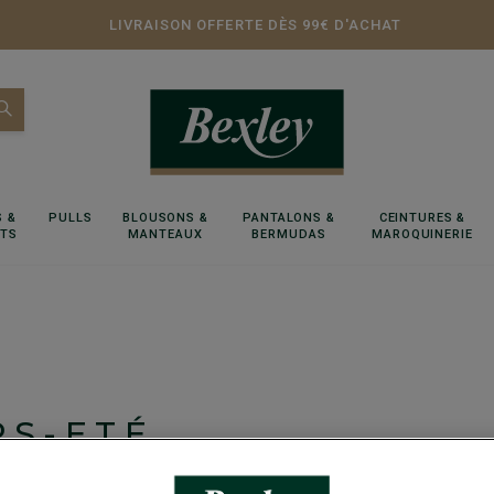
LIVRAISON OFFERTE DÈS 99€ D'ACHAT
 &
PULLS
BLOUSONS &
PANTALONS &
CEINTURES &
RTS
MANTEAUX
BERMUDAS
MAROQUINERIE
PS-ETÉ