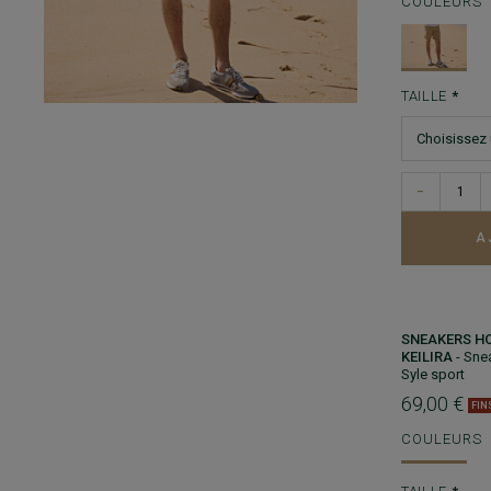
COULEURS
TAILLE
−
A
SNEAKERS HO
KEILIRA
- Sne
Syle sport
69,00 €
FIN
COULEURS