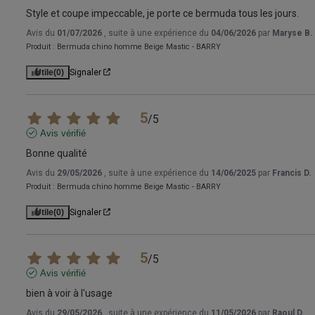
Style et coupe impeccable, je porte ce bermuda tous les jours.
Avis du
01/07/2026
, suite à une expérience du
04/06/2026
par
Maryse B.
Produit :
Bermuda chino homme Beige Mastic - BARRY
Utile
(0)
Signaler
5
/
5
Avis vérifié
Bonne qualité
Avis du
29/05/2026
, suite à une expérience du
14/06/2025
par
Francis D.
Produit :
Bermuda chino homme Beige Mastic - BARRY
Utile
(0)
Signaler
5
/
5
Avis vérifié
bien à voir à l'usage
Avis du
29/05/2026
, suite à une expérience du
11/05/2026
par
Raoul D.