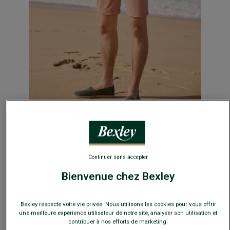
4.8
/
5
-
5
avis
LOOK PRINTEMPS-ETÉ
Continuer sans accepter
Bienvenue chez Bexley
POLO HOMME TEXTURÉ BLEU PÉTROLE - BRAIDEN
- Maille texturée-
100% coton - Manches Courtes - Coupe ajustée
49,00 €
Bexley respecte votre vie privée. Nous utilisons les cookies pour vous offrir
79€
une meilleure expérience utilisateur de notre site, analyser son utilisation et
2 polos au choix
contribuer à nos efforts de marketing.
99€
3 polos au choix