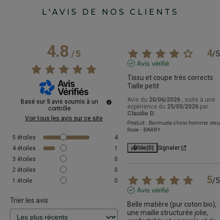
L'AVIS DE NOS CLIENTS
4.8
4
/
5
/
5
Avis vérifié
Tissu et coupe très corrects 

Taille petit
Avis du
20/06/2026
, suite à une
Basé sur
5
avis soumis à un
expérience du
25/05/2026
par
contrôle
Claudie D.
Voir tous les avis sur ce site
Produit :
Bermuda chino homme vieu
Rose - BARRY
5
étoiles
4
Utile
(0)
Signaler
4
étoiles
1
3
étoiles
0
2
étoiles
0
5
/
5
1
étoile
0
Avis vérifié
Trier les avis
Belle matière (pur coton bio), 
une maille structurée jolie, 