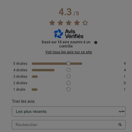
4.3
/
5
Basé sur
15
avis soumis à un
contrôle
Voir tous les avis sur ce site
5
étoiles
9
4
étoiles
4
3
étoiles
1
2
étoiles
0
1
étoile
1
Trier les avis