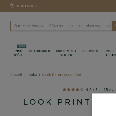
BOUTIQUES
2026
PRIX
CHAUSSURES
COSTUMES &
CHEMISES
POLOS
D'ÉTÉ
VESTES
T-SHI
Accueil
Looks
Look Printemps - Été
4.3
/
5
-
15
avi
LOOK PRINTEMP