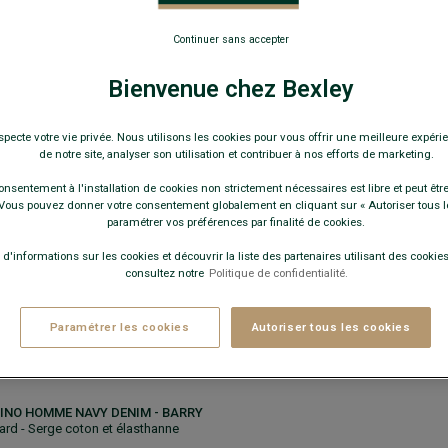
VERT PÂLE - ANDY II
- 100%
upe Ajustée - Revers de col
Continuer sans accepter
00 €
PRIX D'ÉTÉ
Bienvenue chez Bexley
specte votre vie privée. Nous utilisons les cookies pour vous offrir une meilleure expérie
de notre site, analyser son utilisation et contribuer à nos efforts de marketing.
onsentement à l'installation de cookies non strictement nécessaires est libre et peut être 
Guide des tailles
ous pouvez donner votre consentement globalement en cliquant sur « Autoriser tous l
paramétrer vos préférences par finalité de cookies.
 d'informations sur les cookies et découvrir la liste des partenaires utilisant des cookies 
consultez notre
Politique de confidentialité.
+
JOUTER AU PANIER
Paramétrer les cookies
Autoriser tous les cookies
INO HOMME NAVY DENIM - BARRY
ard - Serge coton et élasthanne