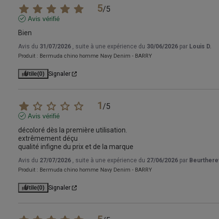
5
/
5
Avis vérifié
Bien
Avis du
31/07/2026
, suite à une expérience du
30/06/2026
par
Louis D.
Produit :
Bermuda chino homme Navy Denim - BARRY
Utile
(0)
Signaler
1
/
5
Avis vérifié
décoloré dès la première utilisation.

extrêmement déçu

qualité infigne du prix et de la marque
Avis du
27/07/2026
, suite à une expérience du
27/06/2026
par
Beurthere
Produit :
Bermuda chino homme Navy Denim - BARRY
Utile
(0)
Signaler