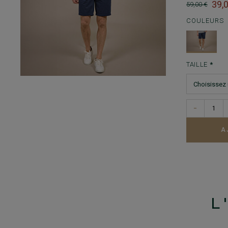
39,
59,00 €
COULEURS
TAILLE
−
A
L