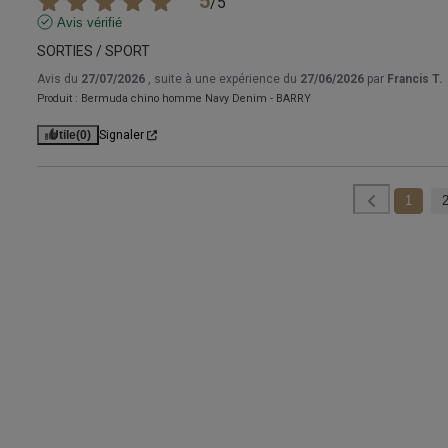
5
/
5
Avis vérifié
SORTIES / SPORT
Avis du
27/07/2026
, suite à une expérience du
27/06/2026
par
Francis T.
Produit :
Bermuda chino homme Navy Denim - BARRY
Utile
(0)
Signaler
1