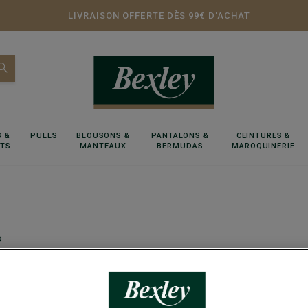
LIVRAISON OFFERTE DÈS 99€ D'ACHAT
 &
PULLS
BLOUSONS &
PANTALONS &
CEINTURES &
RTS
MANTEAUX
BERMUDAS
MAROQUINERIE
s
S - ÉTÉ