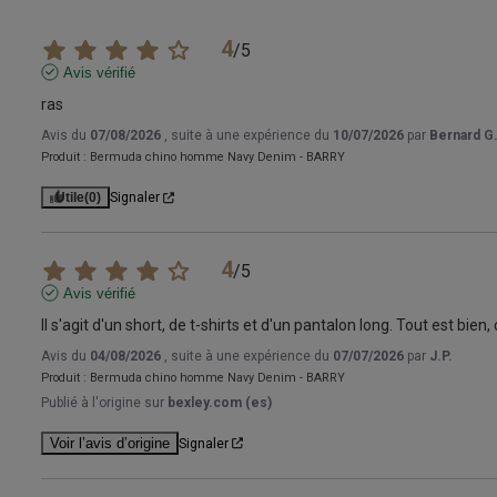
4
/
5
Avis vérifié
ras
Avis du
07/08/2026
, suite à une expérience du
10/07/2026
par
Bernard G
Produit :
Bermuda chino homme Navy Denim - BARRY
Utile
(0)
Signaler
4
/
5
Avis vérifié
Il s'agit d'un short, de t-shirts et d'un pantalon long. Tout est bien, 
Avis du
04/08/2026
, suite à une expérience du
07/07/2026
par
J.P.
Produit :
Bermuda chino homme Navy Denim - BARRY
Publié à l'origine sur
bexley.com (es)
Voir l’avis d’origine
Signaler