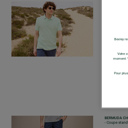
POLO HOMME 
coton bio - Co
contrasté
29,
49,00 €
COULEURS
Bexley re
Votre c
TAILLE
moment. V
Pour plus
−
A
BERMUDA CH
- Coupe stand