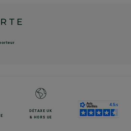
ERTE
sporteur
S
DÉTAXE UK
TÉ
& HORS UE