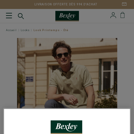
LIVRAISON OFFERTE DÈS 99€ D'ACHAT
Accueil
Looks
Look Printemps - Été