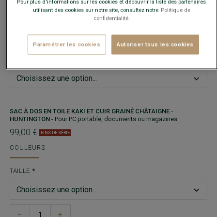
Pour plus d'informations sur les cookies et découvrir la liste des partenaires
Driver - cuir daim - Style urbain
utilisant des cookies sur notre site, consultez notre
Politique de
confidentialité.
59,00 €
FINS DE SÉRIE
COULEURS
Paramétrer les cookies
Autoriser tous les cookies
TAILLE
Guide des tailles
SAC À DOS EN TOILE KAKI ET CUIR GRAINÉ CHÂTAIGNE -
HUNTINGTON
- Pour PC portable, documents ou magazines
99,00 €
FINS DE SÉRIE
COULEURS
TAILLE
−
+