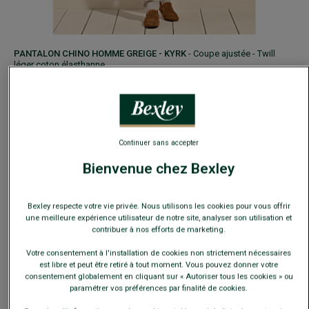
PANTALON CHINO HOMME GREIGE - KYRK
- Coupe ajustée - Twill
léger coton élasthanne
49,00 €
74,00 €
PRIX D'ÉTÉ
COULEURS
Continuer sans accepter
TAILLE
Guide des tailles
Bienvenue chez Bexley
Bexley respecte votre vie privée. Nous utilisons les cookies pour vous offrir
une meilleure expérience utilisateur de notre site, analyser son utilisation et
−
+
contribuer à nos efforts de marketing.
Votre consentement à l'installation de cookies non strictement nécessaires
AJOUTER AU PANIER
est libre et peut être retiré à tout moment. Vous pouvez donner votre
consentement globalement en cliquant sur « Autoriser tous les cookies » ou
paramétrer vos préférences par finalité de cookies.
MOCASSIN ÉTÉ HOMME VELOURS VERT MENTHE - FERGUSON
-