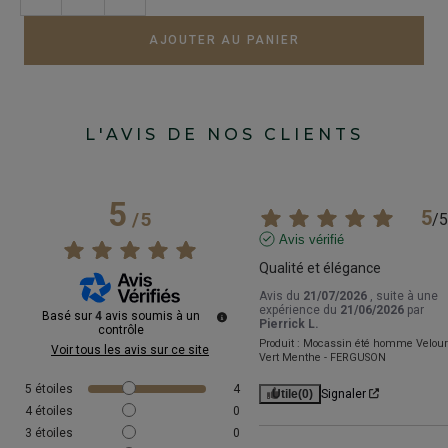
AJOUTER AU PANIER
L'AVIS DE NOS CLIENTS
5
5
/
5
/
5
Avis vérifié
Qualité et élégance
Avis du
21/07/2026
, suite à une
expérience du
21/06/2026
par
Basé sur
4
avis soumis à un
Pierrick L.
contrôle
Produit :
Mocassin été homme Velour
Voir tous les avis sur ce site
Vert Menthe - FERGUSON
5
étoiles
4
Utile
(0)
Signaler
4
étoiles
0
3
étoiles
0