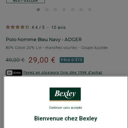
BEST-SELLER
4.4
/
5
-
10
avis
Polo homme Bleu Navy - ADGER
80% Coton 20% Lin - manches courtes - Coupe Ajustée
29,00 €
49,00 €
PRIX D'ÉTÉ
Payez en plusieurs fois dès 199€ d'achat
COULEURS DISPONIBLES
Continuer sans accepter
Bienvenue chez Bexley
Ce modèle taille petit, choisir la taille au-dessus de votre
taille habituelle.