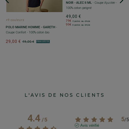
P
NOIR - ALEC II ML
- Coupe Ajustée -
C
100% coton peigné
- 
49,00 €
4
+9 couleurs
79€
2 polos au choix
99€
7
3 polos au choix
-
POLO MARINE HOMME - GARETH
-
9
-
Coupe Confort - 100% coton bio
29,00 €
49,00 €
PRIX D'ÉTÉ
L'AVIS DE NOS CLIENTS
4.4
5
/
5
/
5
Avis vérifié