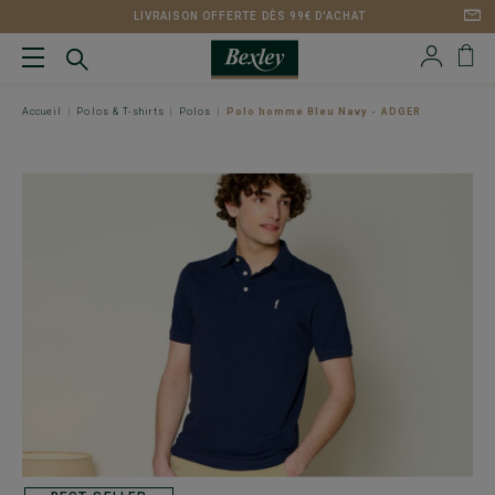
LIVRAISON OFFERTE DÈS 99€ D'ACHAT
Accueil
Polos & T-shirts
Polos
Polo homme Bleu Navy - ADGER