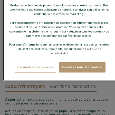
Bexley respecte votre vie privée. Nous utilisons les cookies pour vous offrir
une meilleure expérience utilisateur de notre site, analyser son utilisation et
Guide des tailles
contribuer à nos efforts de marketing.
Quelle est ma taille ?
Votre consentement à l'installation de cookies non strictement nécessaires
est libre et peut être retiré à tout moment. Vous pouvez donner votre
consentement globalement en cliquant sur « Autoriser tous les cookies » ou
paramétrer vos préférences par finalité de cookies.
AJOUTER AU PANIER
−
+
Pour plus d'informations sur les cookies et découvrir la liste des partenaires
utilisant des cookies sur notre site, consultez notre
Politique de
Voir la disponibilité en magasin
confidentialité.
Livré en 24h ouvrées avec Chronopost Express
(commandez avant 14h)
Paramétrer les cookies
Autoriser tous les cookies
30 jours pour changer d'avis !
CARACTÉRISTIQUES
MATIÈRE & FABRICATION
Adger
est un polo classique en maille piquée au toucher doux et
sec, idéal pour la saison estivale.
Réalisé en coupe ajustée dans un piqué 80% coton peigné/20%
lin européen 230g/m² avec finition lavée. Col en maille plate pour