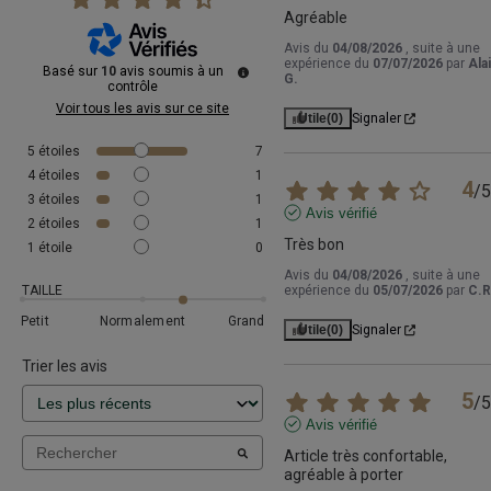
Agréable
Avis du
04/08/2026
, suite à une
expérience du
07/07/2026
par
Ala
Basé sur
10
avis soumis à un
G.
contrôle
Voir tous les avis sur ce site
Utile
(0)
Signaler
5
étoiles
7
4
étoiles
1
4
/
5
3
étoiles
1
Avis vérifié
2
étoiles
1
Très bon
1
étoile
0
Avis du
04/08/2026
, suite à une
TAILLE
expérience du
05/07/2026
par
C.R
Petit
Normalement
Grand
Utile
(0)
Signaler
Trier les avis
5
/
5
Avis vérifié
Article très confortable, 
agréable à porter