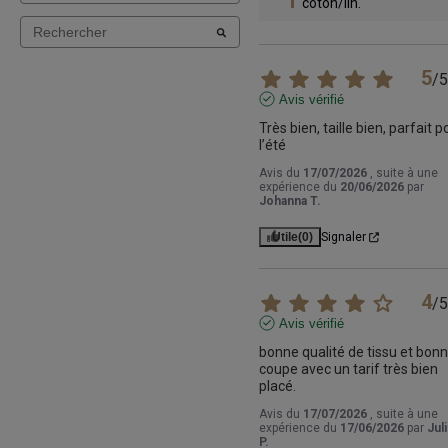
coton/lin.
5
/
5
Avis vérifié
Très bien, taille bien, parfait po
l’été
Avis du
17/07/2026
, suite à une
expérience du
20/06/2026
par
Johanna T.
Utile
(0)
Signaler
4
/
5
Avis vérifié
bonne qualité de tissu et bonn
coupe avec un tarif très bien 
placé.
Avis du
17/07/2026
, suite à une
expérience du
17/06/2026
par
Jul
P.