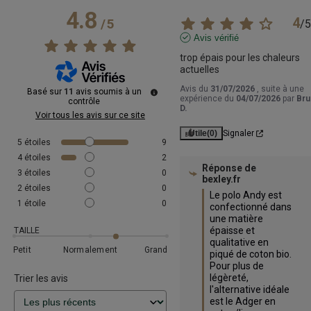
4.8
4
/
5
/
5
Avis vérifié
trop épais pour les chaleurs 
actuelles
Avis du
31/07/2026
, suite à une
Basé sur
11
avis soumis à un
expérience du
04/07/2026
par
Bru
contrôle
D.
Voir tous les avis sur ce site
Utile
(0)
Signaler
5
étoiles
9
4
étoiles
2
Réponse de
3
étoiles
0
bexley.fr
2
étoiles
0
Le polo Andy est 
1
étoile
0
confectionné dans 
une matière 
épaisse et 
TAILLE
qualitative en 
Petit
Normalement
Grand
piqué de coton bio. 
Pour plus de 
légèreté, 
Trier les avis
l'alternative idéale 
est le Adger en 