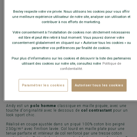
Guide des tailles
Bexley respecte votre vie privée. Nous utilisons les cookies pour vous offrir
Quelle est ma taille ?
une meilleure expérience utilisateur de notre site, analyser son utilisation et
contribuer à nos efforts de marketing.
AJOUTER AU PANIER
−
+
Votre consentement à l'installation de cookies non strictement nécessaires
est libre et peut être retiré à tout moment. Vous pouvez donner votre
consentement globalement en cliquant sur « Autoriser tous les cookies » ou
Voir la disponibilité en magasin
paramétrer vos préférences par finalité de cookies.
Livré en 24h ouvrées avec Chronopost Express
Pour plus d'informations sur les cookies et découvrir la liste des partenaires
(commandez avant 14h)
utilisant des cookies sur notre site, consultez notre
Politique de
confidentialité.
30 jours pour changer d'avis !
Paramétrer les cookies
Autoriser tous les cookies
CARACTÉRISTIQUES
MATIÈRE & FABRICATION
CONSE
Andy est un
polo homme
classique en maille piquée, avec une
touche d'originalité avec le dessous de
col contrastant
pour un
look sport chic.
Réalisé en coupe ajustée dans un piqué 100% coton bio peigné
230g/m² avec finition lavée. Col lourd en maille plate pour une
tenue parfaite et intérieur de col renforcé par une tresse coton