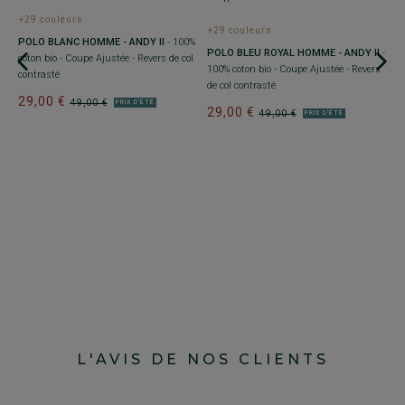
+29 couleurs
+29 couleurs
POLO BLANC HOMME - ANDY II
- 100%
POLO BLEU ROYAL HOMME - ANDY II
-
coton bio - Coupe Ajustée - Revers de col
es
100% coton bio - Coupe Ajustée - Revers
contrasté
de col contrasté
29,00 €
49,00 €
PRIX D'ÉTÉ
29,00 €
49,00 €
PRIX D'ÉTÉ
+
P
co
c
2
L'AVIS DE NOS CLIENTS