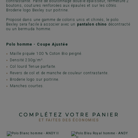
contrastante. Patte de boutonnage double épaisseur, fermeture 2
boutons, coutures renforcées aux épaules et sur les côtés.
Broderie logo Bexley sur poitrine.
Proposé dans une gamme de coloris unis et chinés, le polo
Bexley sera facile à associer avec un
pantalon chino
décontracté
ou un bermuda homme.
Polo homme - Coupe Ajustée
Maille piquée 100 % Coton Bio peigné.
Densité 230g/m².
Col lourd Tenue parfaite.
Revers de col et de manche de couleur contrastante.
Broderie logo sur poitrine.
Manches courtes.
COMPLÉTEZ VOTRE PANIER
ET FAITES DES ÉCONOMIES