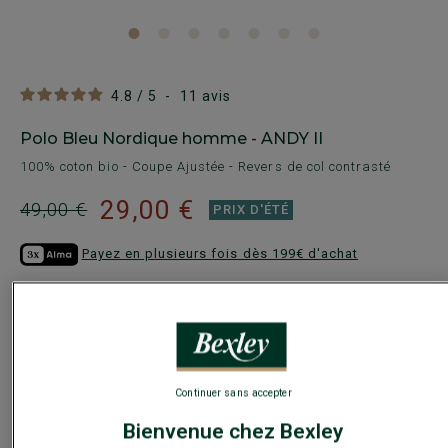
4.8
/
5
-
11
avis
Polo Bleu Nordique homme - ANDY II
100% coton bio - Coupe Ajustée - Revers de col contrasté
29,00 €
49,00 €
PRIX D'ÉTÉ
Payez en plusieurs fois dès 199€ d'achat
COULEURS DISPONIBLES
Continuer sans accepter
Bienvenue chez Bexley