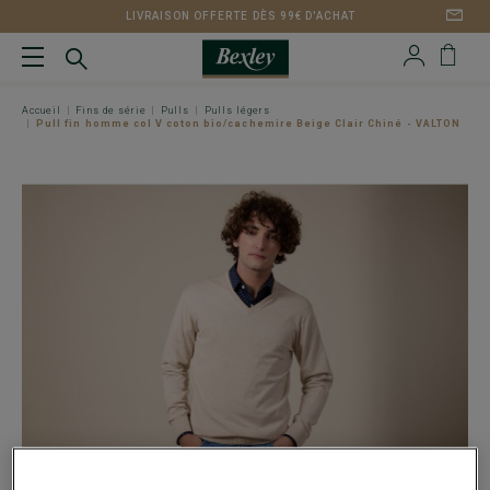
LIVRAISON OFFERTE DÈS 99€ D'ACHAT
Accueil
Fins de série
Pulls
Pulls légers
Pull fin homme col V coton bio/cachemire Beige Clair Chiné - VALTON