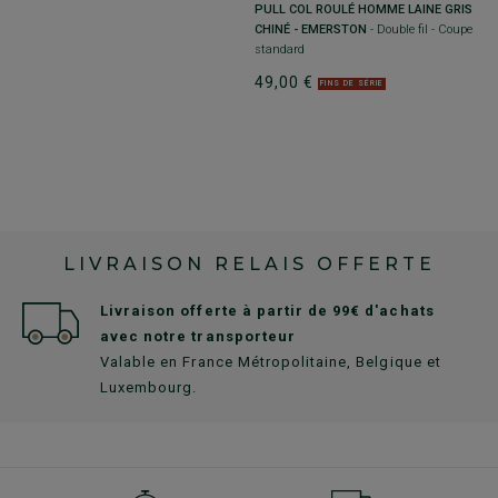
E
PULL COL ROULÉ HOMME LAINE GRIS
P
CHINÉ - EMERSTON
- Double fil - Coupe
R
standard
Do
49,00 €
4
FINS DE SÉRIE
LIVRAISON RELAIS OFFERTE
Livraison offerte à partir de 99€ d'achats
avec notre transporteur
Valable en France Métropolitaine, Belgique et
Luxembourg.