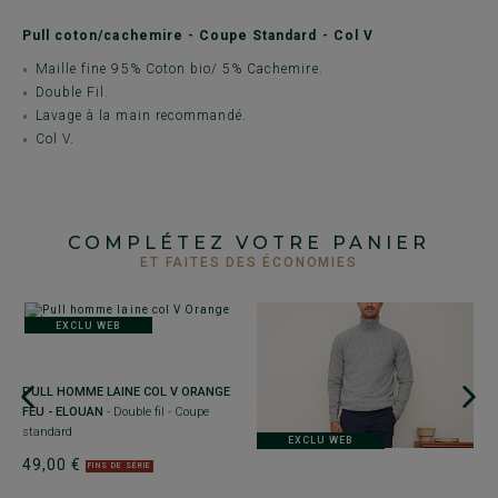
Pull coton/cachemire - Coupe Standard - Col V
Maille fine 95% Coton bio/ 5% Cachemire.
Double Fil.
Lavage à la main recommandé.
Col V.
COMPLÉTEZ VOTRE PANIER
ET FAITES DES ÉCONOMIES
EXCLU WEB
PULL HOMME LAINE COL V ORANGE
FEU - ELOUAN
- Double fil - Coupe
standard
EXCLU WEB
49,00 €
FINS DE SÉRIE
+