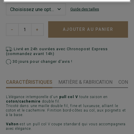
Guide des tailles
AJOUTER AU PANIER
−
+
Livré en 24h ouvrées avec Chronopost Express
(commandez avant 14h)
30 jours pour changer d'avis !
CARACTÉRISTIQUES
MATIÈRE & FABRICATION
CONSE
L’élégance intemporelle d'un
pull col V
toute saison en
coton/cachemire
double fil.
Tricoté dans une maille double fil, fine et luxueuse, alliant le
coton et le cachemire. Finition bord-côtes au col, aux poignets et
à la base.
Valton
est un pull col V coupe standard qui vous accompagnera
avec élégance.