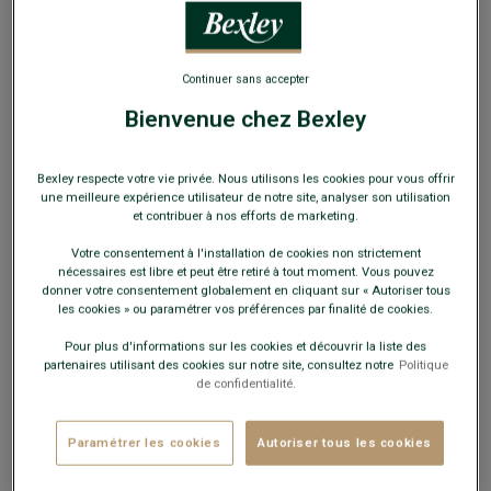
EXCLU WEB
Continuer sans accepter
Bienvenue chez Bexley
Pull fin homme col V coton bio/cachemire Beige
Bexley respecte votre vie privée. Nous utilisons les cookies pour vous offrir
Clair Chiné - VALTON
une meilleure expérience utilisateur de notre site, analyser son utilisation
et contribuer à nos efforts de marketing.
Double fil - Coupe standard - Col V
Votre consentement à l'installation de cookies non strictement
29,00 €
FINS DE SÉRIE
nécessaires est libre et peut être retiré à tout moment. Vous pouvez
donner votre consentement globalement en cliquant sur « Autoriser tous
les cookies » ou paramétrer vos préférences par finalité de cookies.
Payez en plusieurs fois dès 199€ d'achat
Pour plus d'informations sur les cookies et découvrir la liste des
COULEURS DISPONIBLES
partenaires utilisant des cookies sur notre site, consultez notre
Politique
de confidentialité.
Paramétrer les cookies
Autoriser tous les cookies