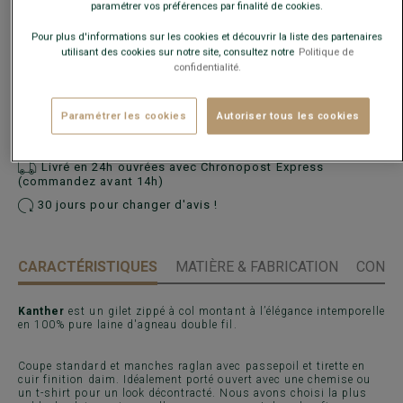
paramétrer vos préférences par finalité de cookies.
Pour plus d'informations sur les cookies et découvrir la liste des partenaires
Guide des tailles
utilisant des cookies sur notre site, consultez notre
Politique de
confidentialité.
AJOUTER AU PANIER
−
+
Paramétrer les cookies
Autoriser tous les cookies
Livré en 24h ouvrées avec Chronopost Express
(commandez avant 14h)
30 jours pour changer d'avis !
CARACTÉRISTIQUES
MATIÈRE & FABRICATION
CONSE
Kanther
est un gilet zippé à col montant à l’élégance intemporelle
en 100% pure laine d'agneau double fil.
Coupe standard et manches raglan avec passepoil et tirette en
cuir finition daim. Idéalement porté ouvert avec une chemise ou
un t-shirt pour un look décontracté. Nous avons choisi la plus