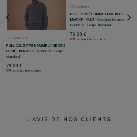
+3 couleurs
GILET ZIPPÉ HOMME LAINE BLEU
MARINE - KANE
- Cardigan homme -
Double fil - Coupe standard
79,00 €
+16 couleurs
+
59€
Le 2e pull laine au choix
PULL COL ZIPPÉ HOMME LAINE GRIS
P
CHINÉ - KENNETH
- Double fil - Coupe
F
standard
C
79,00 €
7
59€
5
Le 2e pull laine au choix
L'AVIS DE NOS CLIENTS