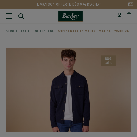
LIVRAISON OFFERTE DÈS 99€ D'ACHAT
Accueil
Pulls
Pulls en laine
Surchemise en Maille - Marine - WARRICK