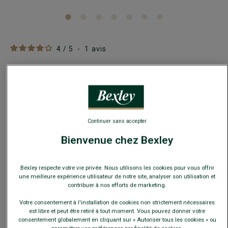
4
/
5
-
1
avis
Surchemise en Maille - Marine - WARRICK
Laine d’agneau Geelong - Coupe standard
79,00 €
Continuer sans accepter
59€
Le 2e pull laine au choix
Bienvenue chez Bexley
Payez en plusieurs fois dès 199€ d'achat
Bexley respecte votre vie privée. Nous utilisons les cookies pour vous offrir
une meilleure expérience utilisateur de notre site, analyser son utilisation et
COULEURS DISPONIBLES
contribuer à nos efforts de marketing.
Votre consentement à l'installation de cookies non strictement nécessaires
est libre et peut être retiré à tout moment. Vous pouvez donner votre
consentement globalement en cliquant sur « Autoriser tous les cookies » ou