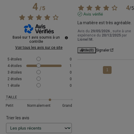
4
4
/
5
/
5
Avis vérifié
La matière est très agréable.
Avis du
29/05/2026
, suite à une
expérience du
20/12/2025
par
Basé sur
1
avis soumis à un
Lionel M.
contrôle
Voir tous les avis sur ce site
Utile
(0)
Signaler
5
étoiles
0
4
étoiles
1
1
3
étoiles
0
2
étoiles
0
1
étoile
0
TAILLE
Petit
Normalement
Grand
Trier les avis