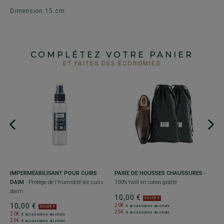
Dimension 15 cm.
COMPLÉTEZ VOTRE PANIER
ET FAITES DES ÉCONOMIES
re
PAIRE DE HOUSSES CHAUSSURES
-
L
IMPERMÉABILISANT POUR CUIRS
100% twill en coton gratté
en
DAIM
- Protège de l'humidité les cuirs
daim
10,00 €
1
SOLDES
10,00 €
20€
2
3 accessoires au choix
SOLDES
25€
2
4 accessoires au choix
20€
3 accessoires au choix
25€
4 accessoires au choix