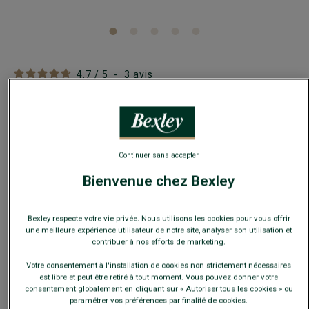
4.7
/
5
-
3
avis
Brosse en hêtre et crin de cheval véritable - 15cm
Brosse pour entretien chaussures
10,00 €
SOLDES
Continuer sans accepter
Bienvenue chez Bexley
20€
3 accessoires au choix
25€
4 accessoires au choix
Bexley respecte votre vie privée. Nous utilisons les cookies pour vous offrir
une meilleure expérience utilisateur de notre site, analyser son utilisation et
Payez en plusieurs fois dès 199€ d'achat
contribuer à nos efforts de marketing.
Votre consentement à l'installation de cookies non strictement nécessaires
COULEURS DISPONIBLES
est libre et peut être retiré à tout moment. Vous pouvez donner votre
consentement globalement en cliquant sur « Autoriser tous les cookies » ou
paramétrer vos préférences par finalité de cookies.