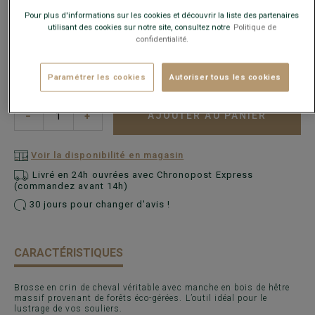
Pour plus d'informations sur les cookies et découvrir la liste des partenaires
utilisant des cookies sur notre site, consultez notre
Politique de
confidentialité.
Paramétrer les cookies
Autoriser tous les cookies
AJOUTER AU PANIER
−
+
Voir la disponibilité en magasin
Livré en 24h ouvrées avec Chronopost Express
(commandez avant 14h)
30 jours pour changer d'avis !
CARACTÉRISTIQUES
Brosse en crin de cheval véritable avec manche en bois de hêtre
massif provenant de forêts éco-gérées. L’outil idéal pour le
lustrage de vos souliers.