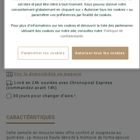
est libre et peut être retiré à tout moment. Vous pouvez donner votre
consentement globalement en cliquant sur « Autoriser tous les cookies » ou
paramétrer vos préférences par finalité de cookies.
Pour plus d'informations sur les cookies et découvrir la liste des partenaires
utilisant des cookies sur notre site, consultez notre
Politique de
confidentialité.
Paramétrer les cookies
Autoriser tous les cookies
AJOUTER AU PANIER
−
+
Voir la disponibilité en magasin
Livré en 24h ouvrées avec Chronopost Express
(commandez avant 14h)
30 jours pour changer d'avis !
CARACTÉRISTIQUES
Cette semelle en mousse latex offre confort et souplesse au
quotidien. La mousse haute densité à mémoire de forme épouse