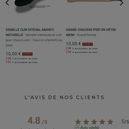
nt
SEMELLE CUIR SPÉCIAL AMORTI
GRAND CHAUSSE-PIED EN HÊTRE
G
NATURELLE
- Semelle intérieure en cuir
40CM
- Grand format
e
pour chaussures - Coussin d'amorti au
vé
10,00 €
SOLDES
talon
1
20€
3 accessoires au choix
25€
4 accessoires au choix
10,00 €
2
SOLDES
2
20€
3 accessoires au choix
25€
4 accessoires au choix
L'AVIS DE NOS CLIENTS
4.8
5
/
5
/
5
Avis vérifié