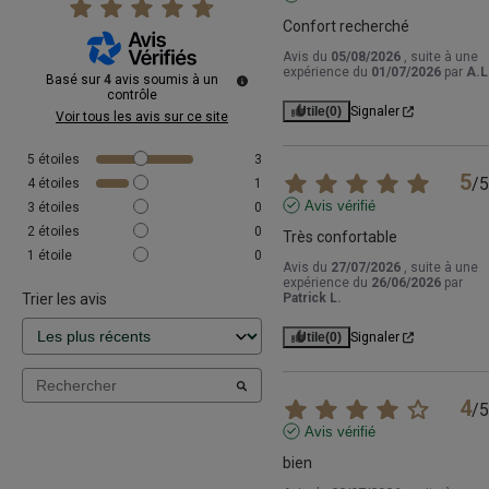
Confort recherché
Avis du
05/08/2026
, suite à une
expérience du
01/07/2026
par
A.L
Basé sur
4
avis soumis à un
contrôle
Utile
(0)
Signaler
Voir tous les avis sur ce site
5
étoiles
3
5
/
5
4
étoiles
1
Avis vérifié
3
étoiles
0
2
étoiles
0
Très confortable
1
étoile
0
Avis du
27/07/2026
, suite à une
expérience du
26/06/2026
par
Trier les avis
Patrick L.
Utile
(0)
Signaler
4
/
5
Avis vérifié
bien