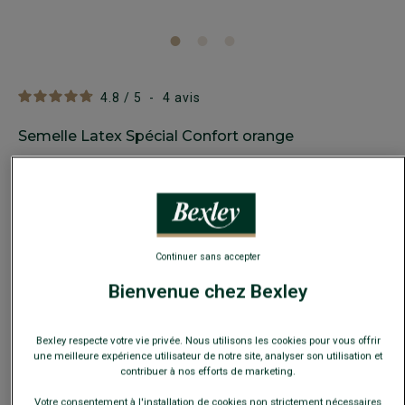
4.8
/
5
-
4
avis
Semelle Latex Spécial Confort orange
Semelle intérieure en latex à mémoire de forme pour
chaussures
10,00 €
SOLDES
20€
Continuer sans accepter
3 accessoires au choix
25€
4 accessoires au choix
Bienvenue chez Bexley
Payez en plusieurs fois dès 199€ d'achat
Bexley respecte votre vie privée. Nous utilisons les cookies pour vous offrir
une meilleure expérience utilisateur de notre site, analyser son utilisation et
COULEURS DISPONIBLES
contribuer à nos efforts de marketing.
Votre consentement à l'installation de cookies non strictement nécessaires