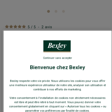
5
/
5
-
2
avis
Semelle cuir naturelle
Semelle intérieure en cuir pour chaussures - Fixe odeurs et
transpiration
10,00 €
Continuer sans accepter
SOLDES
Bienvenue chez Bexley
20€
3 accessoires au choix
25€
4 accessoires au choix
Bexley respecte votre vie privée. Nous utilisons les cookies pour vous offrir
une meilleure expérience utilisateur de notre site, analyser son utilisation et
contribuer à nos efforts de marketing.
Payez en plusieurs fois dès 199€ d'achat
Votre consentement à l'installation de cookies non strictement nécessaires
COULEURS DISPONIBLES
est libre et peut être retiré à tout moment. Vous pouvez donner votre
consentement globalement en cliquant sur « Autoriser tous les cookies » ou
paramétrer vos préférences par finalité de cookies.