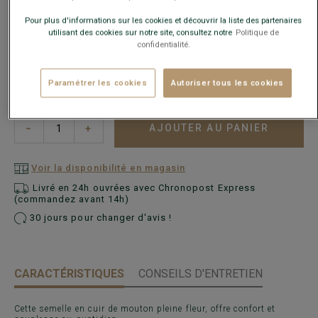
Pour plus d'informations sur les cookies et découvrir la liste des partenaires
utilisant des cookies sur notre site, consultez notre
Politique de
confidentialité.
Paramétrer les cookies
Autoriser tous les cookies
AJOUTER AU PANIER
−
+
Voir la disponibilité en magasin
Livré en 24h ouvrées avec Chronopost Express
(commandez avant 14h)
30 jours pour changer d'avis !
CARACTÉRISTIQUES
CONSEILS D'ENTRETIEN
Cette semelle en cuir de mouton pleine fleur, offre confort et