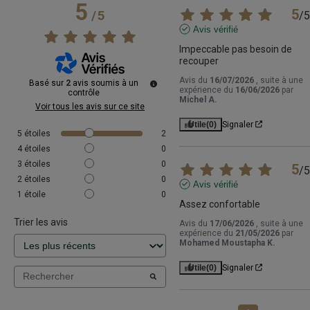
5
5
/
5
/
5
Avis vérifié
Impeccable pas besoin de 
recouper
Avis du
16/07/2026
, suite à une
Basé sur
2
avis soumis à un
expérience du
16/06/2026
par
contrôle
Michel A.
Voir tous les avis sur ce site
Utile
(0)
Signaler
5
étoiles
2
4
étoiles
0
3
étoiles
0
5
/
5
2
étoiles
0
Avis vérifié
1
étoile
0
Assez confortable
Trier les avis
Avis du
17/06/2026
, suite à une
expérience du
21/05/2026
par
Mohamed Moustapha K.
Utile
(0)
Signaler