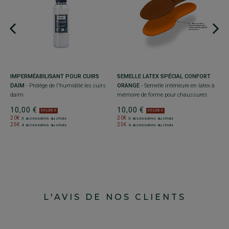
B
C
p
1
2
2
SEMELLE LATEX SPÉCIAL CONFORT
IMPERMÉABILISANT POUR CUIRS
ORANGE
- Semelle intérieure en latex à
DAIM
- Protège de l'humidité les cuirs
mémoire de forme pour chaussures
daim
10,00 €
10,00 €
SOLDES
SOLDES
20€
20€
3 accessoires au choix
3 accessoires au choix
25€
25€
4 accessoires au choix
4 accessoires au choix
L'AVIS DE NOS CLIENTS