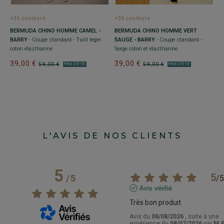
+35 couleurs
+35 couleurs
+
BERMUDA CHINO HOMME CAMEL -
BERMUDA CHINO HOMME VERT
B
BARRY
- Coupe standard - Twill léger
SAUGE - BARRY
- Coupe standard -
C
coton élasthanne
Serge coton et élasthanne
S
39,00 €
39,00 €
3
59,00 €
59,00 €
PRIX D'ÉTÉ
PRIX D'ÉTÉ
L'AVIS DE NOS CLIENTS
5
5
/
5
/
5
Avis vérifié
Très bon produit
Avis du
06/08/2026
, suite à une
expérience du
08/07/2026
par
M.P