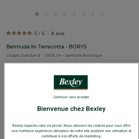
5
/
5
-
8
avis
Bermuda lin Terracotta - BORYS
Coupe standard - 100% lin - ceinture élastique
39,00 €
59,00 €
PRIX D'ÉTÉ
Payez en plusieurs fois dès 199€ d'achat
COULEURS DISPONIBLES
Continuer sans accepter
Bienvenue chez Bexley
Bexley respecte votre vie privée. Nous utilisons les cookies pour vous offrir
une meilleure expérience utilisateur de notre site, analyser son utilisation et
contribuer à nos efforts de marketing.