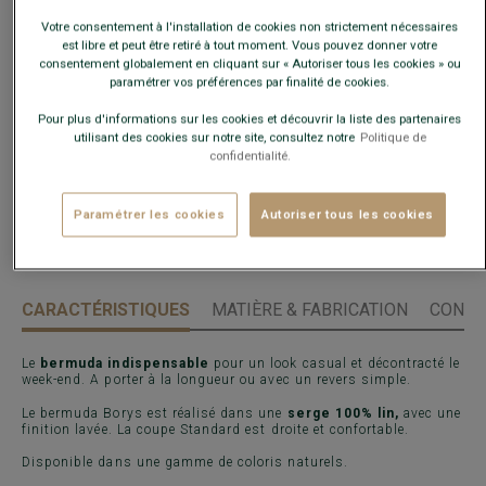
Guide des tailles
Votre consentement à l'installation de cookies non strictement nécessaires
est libre et peut être retiré à tout moment. Vous pouvez donner votre
consentement globalement en cliquant sur « Autoriser tous les cookies » ou
paramétrer vos préférences par finalité de cookies.
AJOUTER AU PANIER
−
+
Pour plus d'informations sur les cookies et découvrir la liste des partenaires
utilisant des cookies sur notre site, consultez notre
Politique de
Voir la disponibilité en magasin
confidentialité.
Livré en 24h ouvrées avec Chronopost Express
(commandez avant 14h)
Paramétrer les cookies
Autoriser tous les cookies
30 jours pour changer d'avis !
CARACTÉRISTIQUES
MATIÈRE & FABRICATION
CONSE
Le
bermuda indispensable
pour un look casual et décontracté le
week-end. A porter à la longueur ou avec un revers simple.
Le bermuda Borys est réalisé dans une
serge 100% lin,
avec une
finition lavée. La coupe Standard est droite et confortable.
Disponible dans une gamme de coloris naturels.