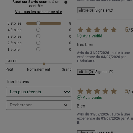
Basé sur
8
avis soumis à un
contrôle
Utile
(0)
Signaler
Voir tous les avis sur ce site
5
étoiles
8
5
/
5
4
étoiles
0
Avis vérifié
3
étoiles
0
2
étoiles
0
trés bien
1
étoile
0
Avis du
31/07/2026
, suite à une
expérience du
04/07/2026
par
TAILLE
Christian S.
Petit
Normalement
Grand
Utile
(0)
Signaler
Trier les avis
5
/
5
Avis vérifié
Bien
Avis du
31/07/2026
, suite à une
expérience du
03/07/2026
par
Ala
B.