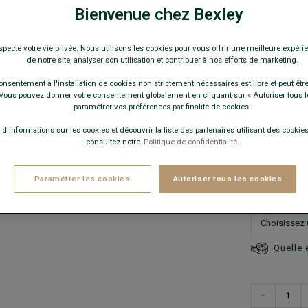
24,0
Bienvenue chez Bexley
Pay
specte votre vie privée. Nous utilisons les cookies pour vous offrir une meilleure expérie
de notre site, analyser son utilisation et contribuer à nos efforts de marketing.
COULEURS 
onsentement à l'installation de cookies non strictement nécessaires est libre et peut être 
ous pouvez donner votre consentement globalement en cliquant sur « Autoriser tous l
paramétrer vos préférences par finalité de cookies.
 d'informations sur les cookies et découvrir la liste des partenaires utilisant des cookies 
consultez notre
Politique de confidentialité.
En cas d'hé
Paramétrer les cookies
Autoriser tous les cookies
Quelle 
−