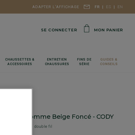
ADAPTER L'AFFICHAGE
FR
ES
EN
SE CONNECTER
MON PANIER
CHAUSSETTES &
ENTRETIEN
FINS DE
GUIDES &
ACCESSOIRES
CHAUSSURES
SÉRIE
CONSEILS
a cargo homme Beige Foncé - CODY
rd - Twill coton double fil