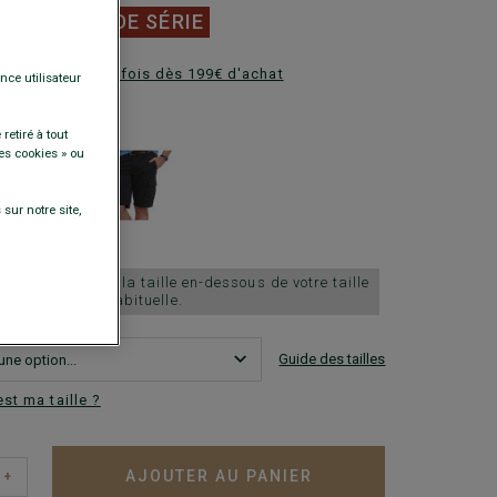
0 €
FINS DE SÉRIE
ez en plusieurs fois dès 199€ d'achat
nce utilisateur
DISPONIBLES
retiré à tout
es cookies » ou
sur notre site,
sitation, choisir la taille en-dessous de votre taille
habituelle.
Guide des tailles
est ma taille ?
AJOUTER AU PANIER
+