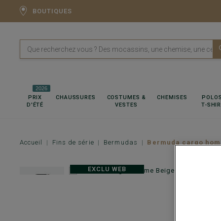
BOUTIQUES
2026
PRIX
CHAUSSURES
COSTUMES &
CHEMISES
POLOS
D'ÉTÉ
VESTES
T-SHI
Accueil
Fins de série
Bermudas
Bermuda cargo hom
EXCLU WEB