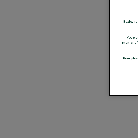
Bexley re
Votre c
moment. V
Pour plus