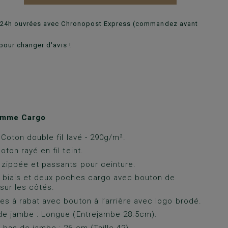
n 24h ouvrées avec Chronopost Express (commandez avant
pour changer d'avis !
omme Cargo
 Coton double fil lavé - 290g/m².
ton rayé en fil teint.
zippée et passants pour ceinture.
 biais et deux poches cargo avec bouton de
sur les côtés.
s à rabat avec bouton à l’arrière avec logo brodé.
de jambe : Longue (Entrejambe 28.5cm).
 bas de jambe : 26 cm (Taille 42).