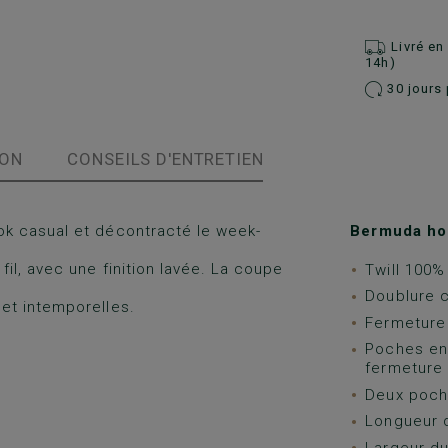
Livré e
14h)
30 jours 
ION
CONSEILS D'ENTRETIEN
ok casual et décontracté le week-
Bermuda h
il, avec une finition lavée. La coupe
Twill 100%
Doublure co
et intemporelles.
Fermeture 
Poches en
fermeture 
Deux poche
Longueur 
Largeur du