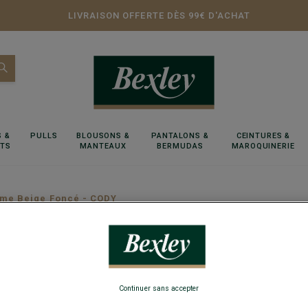
LIVRAISON OFFERTE DÈS 99€ D'ACHAT
 &
PULLS
BLOUSONS &
PANTALONS &
CEINTURES &
RTS
MANTEAUX
BERMUDAS
MAROQUINERIE
me Beige Foncé - CODY
Bermud
Coupe standa
Continuer sans accepter