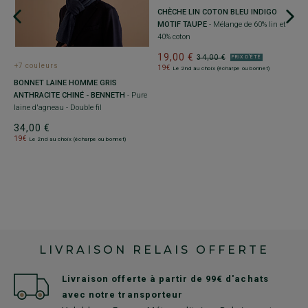
CHÈCHE LIN COTON BLEU INDIGO
MOTIF TAUPE
- Mélange de 60% lin et
40% coton
19,00 €
34,00 €
PRIX D'ÉTÉ
+7 couleurs
+
19€
Le 2nd au choix (écharpe ou bonnet)
BONNET LAINE HOMME GRIS
C
ANTHRACITE CHINÉ - BENNETH
- Pure
B
laine d'agneau - Double fil
3
34,00 €
1
19€
Le 2nd au choix (écharpe ou bonnet)
LIVRAISON RELAIS OFFERTE
Livraison offerte à partir de 99€ d'achats
avec notre transporteur