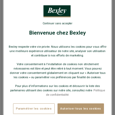
Continuer sans accepter
Bienvenue chez Bexley
Casquette pour homme en Lin Ecru - BRADWELL
II
Bexley respecte votre vie privée. Nous utilisons les cookies pour vous offrir
Tissu 100% Lin
une meilleure expérience utilisateur de notre site, analyser son utilisation
et contribuer à nos efforts de marketing.
34,00 €
Votre consentement à l'installation de cookies non strictement
nécessaires est libre et peut être retiré à tout moment. Vous pouvez
donner votre consentement globalement en cliquant sur « Autoriser tous
19€
La 2e casquette au choix
les cookies » ou paramétrer vos préférences par finalité de cookies.
Pour plus d'informations sur les cookies et découvrir la liste des
Payez en plusieurs fois dès 199€ d'achat
partenaires utilisant des cookies sur notre site, consultez notre
Politique
de confidentialité.
COULEURS DISPONIBLES
Paramétrer les cookies
Autoriser tous les cookies