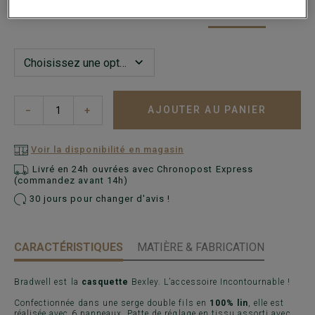
AJOUTER AU PANIER
−
+
Voir la disponibilité en magasin
Livré en 24h ouvrées avec Chronopost Express
(commandez avant 14h)
30 jours pour changer d'avis !
CARACTÉRISTIQUES
MATIÈRE & FABRICATION
Bradwell est la
casquette
Bexley. L’accessoire Incontournable !
Confectionnée dans une serge double fils en
100% lin
, elle est
réalisée avec 6 panneaux. Patte de réglage en tissu assorti avec