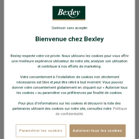
Continuer sans accepter
Bienvenue chez Bexley
Écharpe Laine Homme Gris Taupe Chiné
Pure laine d'agneau - Double fil
Bexley respecte votre vie privée. Nous utilisons les cookies pour vous offrir
une meilleure expérience utilisateur de notre site, analyser son utilisation
34,00 €
et contribuer à nos efforts de marketing.
Votre consentement à l'installation de cookies non strictement
nécessaires est libre et peut être retiré à tout moment. Vous pouvez
19€
Le 2nd au choix (écharpe ou bonnet)
donner votre consentement globalement en cliquant sur « Autoriser tous
les cookies » ou paramétrer vos préférences par finalité de cookies.
Payez en plusieurs fois dès 199€ d'achat
Pour plus d'informations sur les cookies et découvrir la liste des
partenaires utilisant des cookies sur notre site, consultez notre
Politique
COULEURS DISPONIBLES
de confidentialité.
Paramétrer les cookies
Autoriser tous les cookies