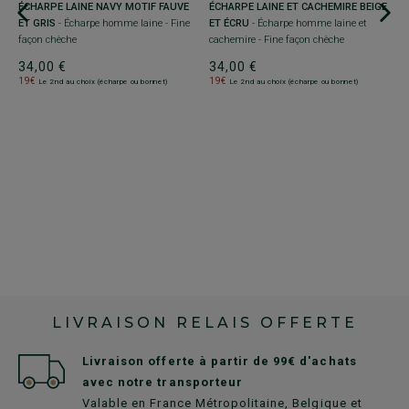
ÉCHARPE LAINE NAVY MOTIF FAUVE
ÉCHARPE LAINE ET CACHEMIRE BEIGE
ET GRIS
- Écharpe homme laine - Fine
ET ÉCRU
- Écharpe homme laine et
façon chèche
cachemire - Fine façon chèche
34,00 €
34,00 €
+
19€
19€
Le 2nd au choix (écharpe ou bonnet)
Le 2nd au choix (écharpe ou bonnet)
-
C
H
M
1
1
LIVRAISON RELAIS OFFERTE
Livraison offerte à partir de 99€ d'achats
avec notre transporteur
Valable en France Métropolitaine, Belgique et