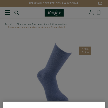
LIVRAISON OFFERTE DÈS 99€ D'ACHAT
Accueil
Chaussettes & Accessoires
Chaussettes
Chaussettes en coton à côtes - Bleu chiné