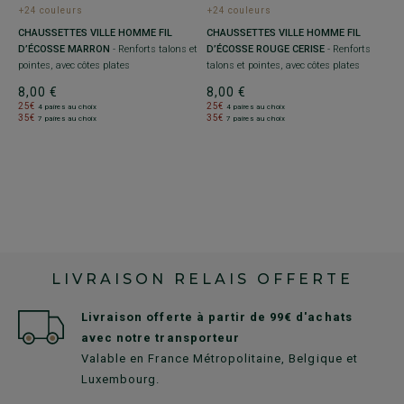
+24 couleurs
+24 couleurs
2
3
CHAUSSETTES VILLE HOMME FIL
CHAUSSETTES VILLE HOMME FIL
D’ÉCOSSE MARRON
- Renforts talons et
D’ÉCOSSE ROUGE CERISE
- Renforts
pointes, avec côtes plates
talons et pointes, avec côtes plates
8,00 €
8,00 €
25€
25€
4 paires au choix
4 paires au choix
35€
35€
7 paires au choix
7 paires au choix
LIVRAISON RELAIS OFFERTE
Livraison offerte à partir de 99€ d'achats
avec notre transporteur
Valable en France Métropolitaine, Belgique et
Luxembourg.