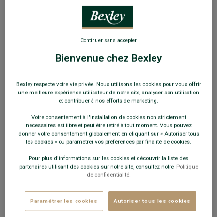
Continuer sans accepter
Bienvenue chez Bexley
Chaussettes en coton à côtes - Bleu chiné
Bexley respecte votre vie privée. Nous utilisons les cookies pour vous offrir
100% coton, confortables et respirantes, avec finition côtelée
une meilleure expérience utilisateur de notre site, analyser son utilisation
et contribuer à nos efforts de marketing.
8,00 €
Votre consentement à l'installation de cookies non strictement
nécessaires est libre et peut être retiré à tout moment. Vous pouvez
25€
4 paires au choix
donner votre consentement globalement en cliquant sur « Autoriser tous
les cookies » ou paramétrer vos préférences par finalité de cookies.
35€
7 paires au choix
Pour plus d'informations sur les cookies et découvrir la liste des
partenaires utilisant des cookies sur notre site, consultez notre
Politique
Payez en plusieurs fois dès 199€ d'achat
de confidentialité.
COULEURS DISPONIBLES
Paramétrer les cookies
Autoriser tous les cookies