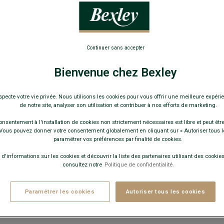
8,00
25€
4 pai
Continuer sans accepter
35€
7 pai
Bienvenue chez Bexley
Pay
COULEURS 
specte votre vie privée. Nous utilisons les cookies pour vous offrir une meilleure expérie
de notre site, analyser son utilisation et contribuer à nos efforts de marketing.
onsentement à l'installation de cookies non strictement nécessaires est libre et peut être 
ous pouvez donner votre consentement globalement en cliquant sur « Autoriser tous l
paramétrer vos préférences par finalité de cookies.
 d'informations sur les cookies et découvrir la liste des partenaires utilisant des cookies 
consultez notre
Politique de confidentialité.
Paramétrer les cookies
Autoriser tous les cookies
−