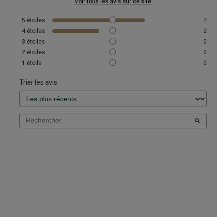
Voir tous les avis sur ce site
5
étoiles
4
4
étoiles
2
3
étoiles
0
2
étoiles
0
1
étoile
0
Trier les avis