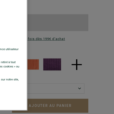
 €
res au choix
res au choix
ez en plusieurs fois dès 199€ d'achat
DISPONIBLES
nce utilisateur
+
retiré à tout
es cookies » ou
sur notre site,
AJOUTER AU PANIER
+