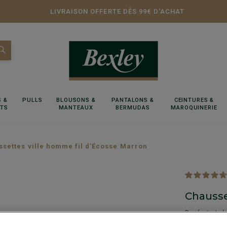
LIVRAISON OFFERTE DÈS 99€ D'ACHAT
 &
PULLS
BLOUSONS &
PANTALONS &
CEINTURES &
RTS
MANTEAUX
BERMUDAS
MAROQUINERIE
settes ville homme fil d’Écosse Marron
Chausse
Renforts tal