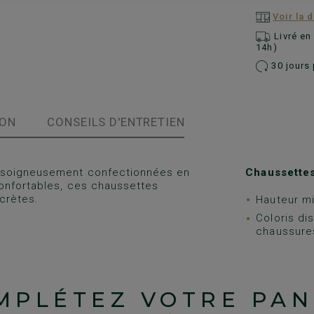
Voir la 
Livré e
14h)
30 jours 
ION
CONSEILS D'ENTRETIEN
t soigneusement confectionnées en
Chaussette
confortables, ces chaussettes
crètes.
Hauteur mi
Coloris di
chaussures
MPLÉTEZ VOTRE PAN