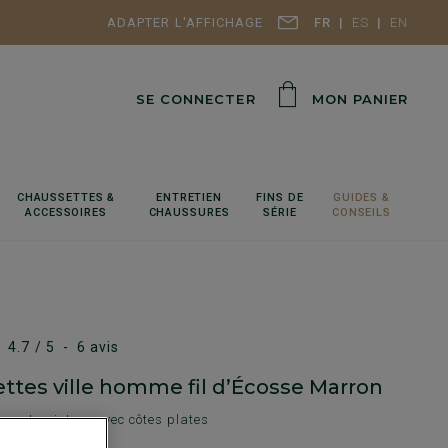
ADAPTER L'AFFICHAGE
FR
ES
EN
SE CONNECTER
MON PANIER
CHAUSSETTES &
ENTRETIEN
FINS DE
GUIDES &
ACCESSOIRES
CHAUSSURES
SÉRIE
CONSEILS
4.7
/
5
-
6
avis
ttes ville homme fil d’Écosse Marron
ons et pointes, avec côtes plates