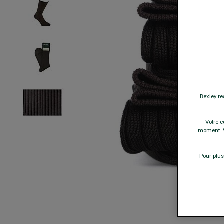
Bexley re
Votre c
moment. V
Pour plus