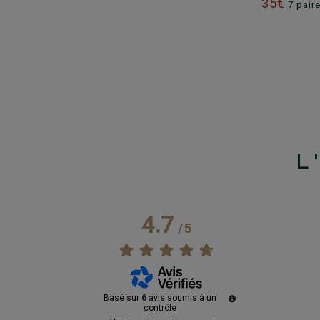
35€
7 pair
L
4.7
/
5
Basé sur
6
avis soumis à un
contrôle