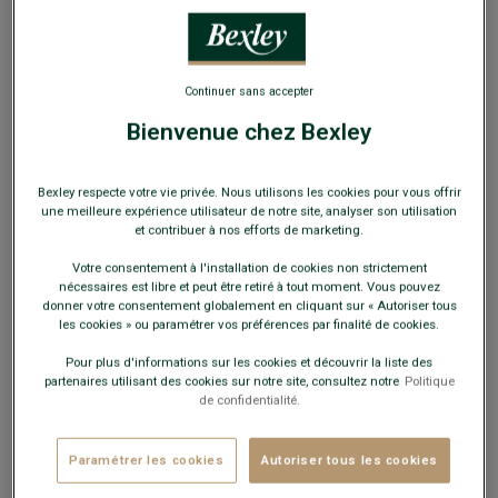
Continuer sans accepter
Bienvenue chez Bexley
Chaussons homme cuir Chocolat
Bexley respecte votre vie privée. Nous utilisons les cookies pour vous offrir
Doublure en laine véritable
une meilleure expérience utilisateur de notre site, analyser son utilisation
et contribuer à nos efforts de marketing.
79,00 €
Votre consentement à l'installation de cookies non strictement
nécessaires est libre et peut être retiré à tout moment. Vous pouvez
59€
La 2e paire
donner votre consentement globalement en cliquant sur « Autoriser tous
les cookies » ou paramétrer vos préférences par finalité de cookies.
Payez en plusieurs fois dès 199€ d'achat
Pour plus d'informations sur les cookies et découvrir la liste des
partenaires utilisant des cookies sur notre site, consultez notre
Politique
de confidentialité.
COULEURS DISPONIBLES
Paramétrer les cookies
Autoriser tous les cookies