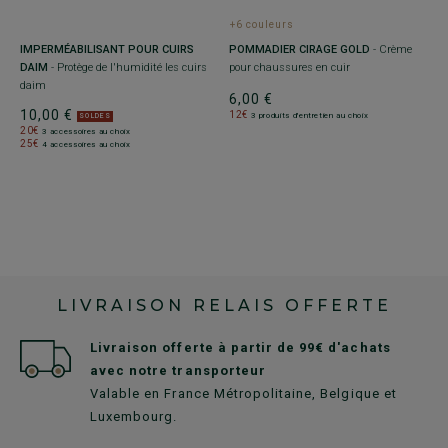
+6 couleurs
+
IMPERMÉABILISANT POUR CUIRS
POMMADIER CIRAGE GOLD
- Crème
P
DAIM
- Protège de l'humidité les cuirs
pour chaussures en cuir
C
daim
6,00 €
6
10,00 €
12€
1
3 produits d'entretien au choix
SOLDES
20€
3 accessoires au choix
25€
4 accessoires au choix
LIVRAISON RELAIS OFFERTE
Livraison offerte à partir de 99€ d'achats
avec notre transporteur
Valable en France Métropolitaine, Belgique et
Luxembourg.