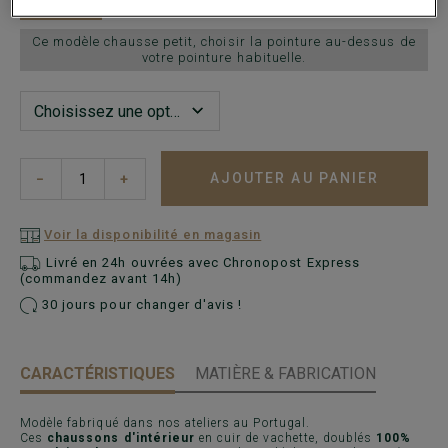
Ce modèle chausse petit, choisir la pointure au-dessus de
votre pointure habituelle.
AJOUTER AU PANIER
−
+
Voir la disponibilité en magasin
Livré en 24h ouvrées avec Chronopost Express
(commandez avant 14h)
30 jours pour changer d'avis !
CARACTÉRISTIQUES
MATIÈRE & FABRICATION
Modèle fabriqué dans nos ateliers au Portugal.
Ces
chaussons d'intérieur
en cuir de vachette, doublés
100%