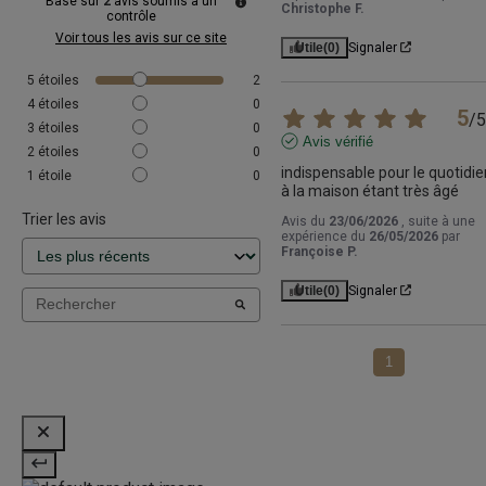
Basé sur
2
avis soumis à un
Christophe F.
contrôle
Voir tous les avis sur ce site
Utile
(0)
Signaler
5
étoiles
2
4
étoiles
0
5
/
5
3
étoiles
0
Avis vérifié
2
étoiles
0
indispensable pour le quotidien
1
étoile
0
à la maison étant très âgé
Trier les avis
Avis du
23/06/2026
, suite à une
expérience du
26/05/2026
par
Françoise P.
Utile
(0)
Signaler
1