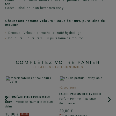
Plateau cousu main. Renforts talon et plante en velours ton sur
ton.
Cadeau idéal pour un hiver très cosy.
Chaussons homme velours - Doublés 100% pure laine de
mouton
Dessus : Velours de vachette traité hydrofuge.
Doublure : Fourrure 100% pure laine de mouton.
COMPLÉTEZ VOTRE PANIER
ET FAITES DES ÉCONOMIES
+2 couleurs
+
EAU DE PARFUM BEXLEY GOLD
-
IMPERMÉABILISANT POUR CUIRS
2
Parfum Homme - Fragrance
DAIM
- Protège de l'humidité les cuirs
B
Gourmande
ET
daim
6
39,00 €
10,00 €
1
SOLDES
29€
Le 2e parfum au choix