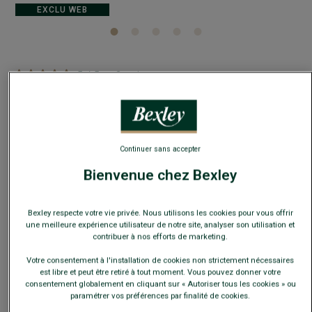
EXCLU WEB
5
/
5
-
2
avis
Chaussons homme croûte de velours Marine
Doublure en laine véritable
79,00 €
Continuer sans accepter
Bienvenue chez Bexley
59€
La 2e paire
Bexley respecte votre vie privée. Nous utilisons les cookies pour vous offrir
Payez en plusieurs fois dès 199€ d'achat
une meilleure expérience utilisateur de notre site, analyser son utilisation et
contribuer à nos efforts de marketing.
COULEURS DISPONIBLES
Votre consentement à l'installation de cookies non strictement nécessaires
est libre et peut être retiré à tout moment. Vous pouvez donner votre
consentement globalement en cliquant sur « Autoriser tous les cookies » ou
paramétrer vos préférences par finalité de cookies.