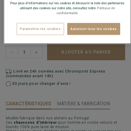
Pour plus d'informations sur les cookies et découvrir la liste des partenaires
utilisant des cookies sur notre site, consultez notre
Politique de
Ce modèle chausse petit, choisir la pointure au-dessus de
confidentialité.
votre pointure habituelle.
Paramétrer les cookies
Autoriser tous les cookies
AJOUTER AU PANIER
−
+
Livré en 24h ouvrées avec Chronopost Express
(commandez avant 14h)
30 jours pour changer d'avis !
CARACTÉRISTIQUES
MATIÈRE & FABRICATION
Modèle fabriqué dans nos ateliers au Portugal
Ces
chaussons d'intérieur
pour homme en croûte velours et
fourrés 100% pure laine de mouton.