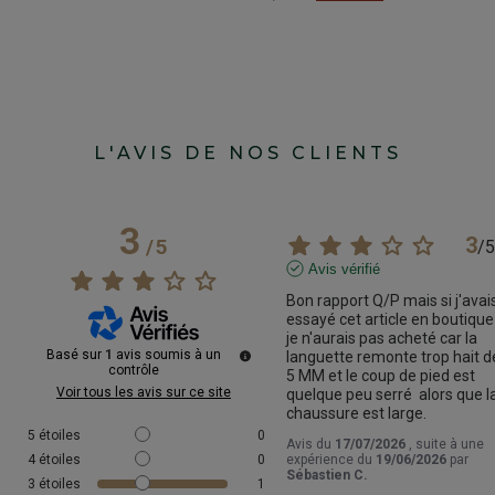
L'AVIS DE NOS CLIENTS
3
3
/
5
/
5
Avis vérifié
Bon rapport Q/P mais si j'avais
essayé cet article en boutique 
je n'aurais pas acheté car la 
Basé sur
1
avis soumis à un
languette remonte trop hait de
contrôle
5 MM et le coup de pied est 
Voir tous les avis sur ce site
quelque peu serré  alors que la
chaussure est large.
5
étoiles
0
Avis du
17/07/2026
, suite à une
4
étoiles
0
expérience du
19/06/2026
par
Sébastien C.
3
étoiles
1