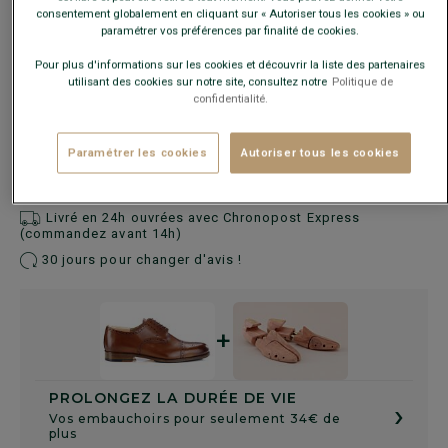
consentement globalement en cliquant sur « Autoriser tous les cookies » ou
Ce modèle chausse grand, choisir la pointure en-dessous
paramétrer vos préférences par finalité de cookies.
de votre pointure habituelle.
Pour plus d'informations sur les cookies et découvrir la liste des partenaires
utilisant des cookies sur notre site, consultez notre
Politique de
Guide des tailles
confidentialité.
AJOUTER AU PANIER
−
+
Paramétrer les cookies
Autoriser tous les cookies
Livré en 24h ouvrées avec Chronopost Express
(commandez avant 14h)
30 jours pour changer d'avis !
+
PROLONGEZ LA DURÉE DE VIE
›
Vos embauchoirs pour seulement 34€ de
plus