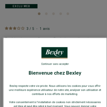
EXCLU WEB
3
/
5
-
1
avis
Derbies homme Cognac Patiné semelle cuir avec
patin - BALDERTON PATIN
Derby homme - Chaussures de ville
99,00 €
FINS DE SÉRIE
Continuer sans accepter
Payez en plusieurs fois dès 199€ d'achat
Bienvenue chez Bexley
COULEURS DISPONIBLES
Bexley respecte votre vie privée. Nous utilisons les cookies pour vous offrir
une meilleure expérience utilisateur de notre site, analyser son utilisation et
contribuer à nos efforts de marketing.
Votre consentement à l'installation de cookies non strictement nécessaires
est libre et peut être retiré à tout moment. Vous pouvez donner votre