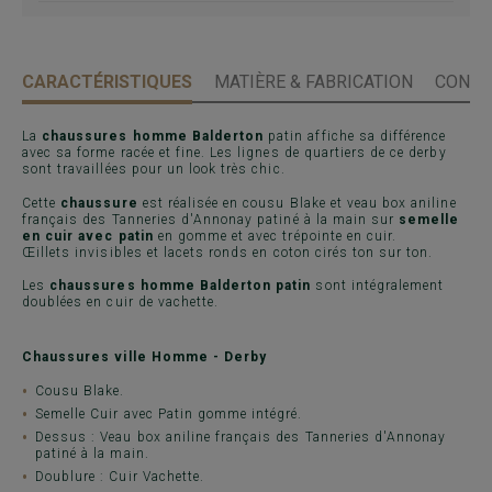
CARACTÉRISTIQUES
MATIÈRE & FABRICATION
CONSE
La
chaussures homme Balderton
patin affiche sa différence
avec sa forme racée et fine. Les lignes de quartiers de ce derby
sont travaillées pour un look très chic.
Cette
chaussure
est réalisée en cousu Blake et veau box aniline
français des Tanneries d'Annonay patiné à la main sur
semelle
en cuir avec patin
en gomme et avec trépointe en cuir.
Œillets invisibles et lacets ronds en coton cirés ton sur ton.
Les
chaussures homme Balderton patin
sont intégralement
doublées en cuir de vachette.
Chaussures ville Homme - Derby
Cousu Blake.
Semelle Cuir avec Patin gomme intégré.
Dessus : Veau box aniline français des Tanneries d'Annonay
patiné à la main.
Doublure : Cuir Vachette.