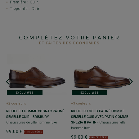
Première : Cuir.
Trépointe : Cuir.
COMPLÉTEZ VOTRE PANIER
ET FAITES DES ÉCONOMIES
EXCLU WEB
EXCLU WEB
+2 couleurs
+3 couleurs
+
RICHELIEU HOMME COGNAC PATINÉ
RICHELIEU GOLD PATINÉ HOMME
D
SEMELLE CUIR - BRISBURY
-
SEMELLE CUIR AVEC PATIN GOMME -
M
Chaussures de ville homme luxe
SPEZIA II PATIN
- Chaussures ville
s
homme luxe
99,00 €
9
FINS DE SÉRIE
99,00 €
FINS DE SÉRIE