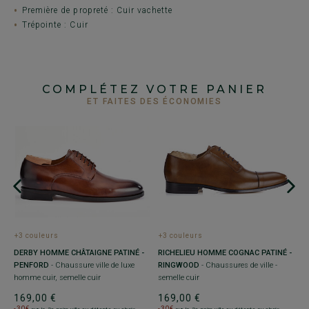
Première de propreté : Cuir vachette
Trépointe : Cuir
COMPLÉTEZ VOTRE PANIER
ET FAITES DES ÉCONOMIES
+3 couleurs
+3 couleurs
+
DERBY HOMME CHÂTAIGNE PATINÉ -
Y
RICHELIEU HOMME COGNAC PATINÉ -
R
PENFORD
- Chaussure ville de luxe
RINGWOOD
- Chaussures de ville -
S
homme cuir, semelle cuir
semelle cuir
h
169,00 €
169,00 €
1
-30€
-30€
-