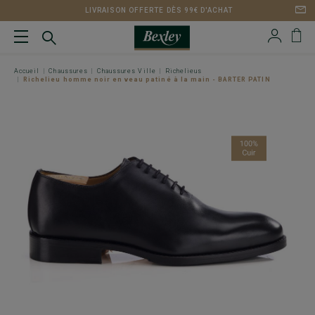
LIVRAISON OFFERTE DÈS 99€ D'ACHAT
Accueil
Chaussures
Chaussures Ville
Richelieus
Richelieu homme noir en veau patiné à la main - BARTER PATIN