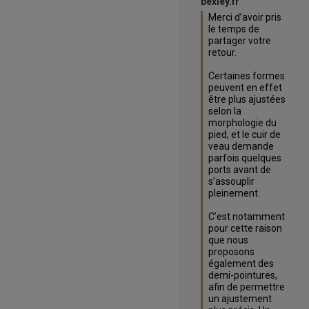
bexley.fr
Merci d’avoir pris 
le temps de 
partager votre 
retour.

Certaines formes 
peuvent en effet 
être plus ajustées 
selon la 
morphologie du 
pied, et le cuir de 
veau demande 
parfois quelques 
ports avant de 
s’assouplir 
pleinement.

C’est notamment 
pour cette raison 
que nous 
proposons 
également des 
demi-pointures, 
afin de permettre 
un ajustement 