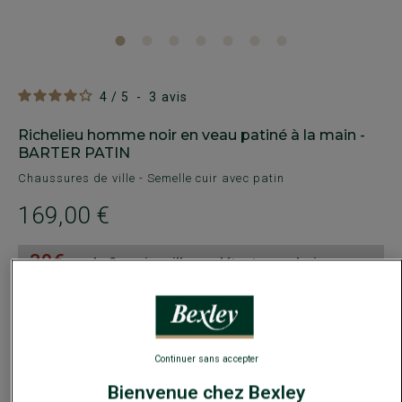
4
/
5
-
3
avis
Richelieu homme noir en veau patiné à la main -
BARTER PATIN
Chaussures de ville - Semelle cuir avec patin
169,00 €
-30€
sur la 2e paire ville ou détente au choix
Payez en plusieurs fois dès 199€ d'achat
COULEURS DISPONIBLES
Continuer sans accepter
Bienvenue chez Bexley