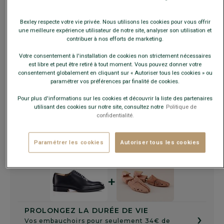
Bexley respecte votre vie privée. Nous utilisons les cookies pour vous offrir
une meilleure expérience utilisateur de notre site, analyser son utilisation et
contribuer à nos efforts de marketing.
Guide des tailles
Votre consentement à l'installation de cookies non strictement nécessaires
est libre et peut être retiré à tout moment. Vous pouvez donner votre
consentement globalement en cliquant sur « Autoriser tous les cookies » ou
AJOUTER AU PANIER
−
+
paramétrer vos préférences par finalité de cookies.
Pour plus d'informations sur les cookies et découvrir la liste des partenaires
Voir la disponibilité en magasin
utilisant des cookies sur notre site, consultez notre
Politique de
confidentialité.
Livré en 24h ouvrées avec Chronopost Express
(commandez avant 14h)
30 jours pour changer d'avis !
Paramétrer les cookies
Autoriser tous les cookies
+
PROLONGEZ LA DURÉE DE VIE
›
Vos embauchoirs pour seulement 34€ de