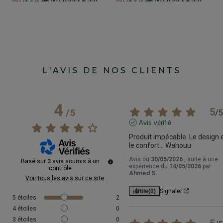
sur la 2e paire ville ou détente au choix
sur la 2e paire ville ou détente au choix
L'AVIS DE NOS CLIENTS
4
5
/
5
/
5
Avis vérifié
Produit impécable. Le design e
le confort... Wahouu
Avis du
30/05/2026
, suite à une
Basé sur
3
avis soumis à un
expérience du
14/05/2026
par
contrôle
Ahmed S.
Voir tous les avis sur ce site
Utile
(0)
Signaler
5
étoiles
2
4
étoiles
0
3
étoiles
0