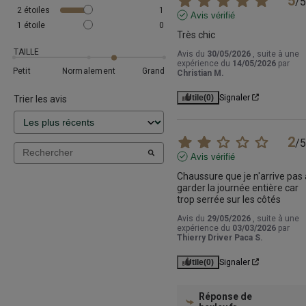
5
/
5
2
étoiles
1
Avis vérifié
1
étoile
0
Très chic
TAILLE
Avis du
30/05/2026
, suite à une
expérience du
14/05/2026
par
Petit
Normalement
Grand
Christian M.
Utile
(0)
Signaler
Trier les avis
2
/
5
Avis vérifié
Chaussure que je n'arrive pas à
garder la journée entière car 
trop serrée sur les côtés
Avis du
29/05/2026
, suite à une
expérience du
03/03/2026
par
Thierry Driver Paca S.
Utile
(0)
Signaler
Réponse de