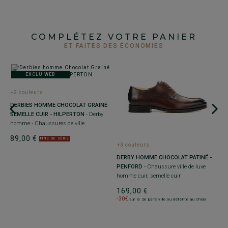
COMPLÉTEZ VOTRE PANIER
ET FAITES DES ÉCONOMIES
EXCLU WEB
+2 couleurs
DERBIES HOMME CHOCOLAT GRAINÉ
SEMELLE CUIR - HILPERTON
- Derby
homme - Chaussures de ville
89,00 €
FINS DE SÉRIE
+3 couleurs
+
DERBY HOMME CHOCOLAT PATINÉ -
D
PENFORD
- Chaussure ville de luxe
es
D
homme cuir, semelle cuir
l
p
169,00 €
-30€
8
sur la 2e paire ville ou détente au choix