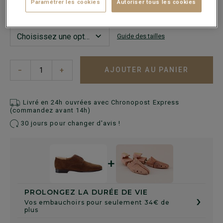
En cas d'hésitation, choisir la pointure au-dessus de votre
Paramétrer les cookies
Autoriser tous les cookies
pointure habituelle.
Guide des tailles
AJOUTER AU PANIER
−
+
Livré en 24h ouvrées avec Chronopost Express
(commandez avant 14h)
30 jours pour changer d'avis !
+
PROLONGEZ LA DURÉE DE VIE
›
Vos embauchoirs pour seulement 34€ de
plus