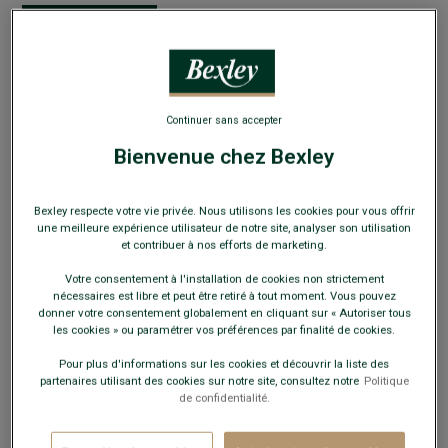
EXCLU WEB
Continuer sans accepter
Derbies homme Velours Havane semelle cuir -
Bienvenue chez Bexley
BISHTON
Chaussure ville de luxe homme - Semelle cuir
Bexley respecte votre vie privée. Nous utilisons les cookies pour vous offrir
une meilleure expérience utilisateur de notre site, analyser son utilisation
89,00 €
FINS DE SÉRIE
et contribuer à nos efforts de marketing.
Votre consentement à l'installation de cookies non strictement
Payez en plusieurs fois dès 199€ d'achat
nécessaires est libre et peut être retiré à tout moment. Vous pouvez
donner votre consentement globalement en cliquant sur « Autoriser tous
COULEURS DISPONIBLES
les cookies » ou paramétrer vos préférences par finalité de cookies.
Pour plus d'informations sur les cookies et découvrir la liste des
partenaires utilisant des cookies sur notre site, consultez notre
Politique
de confidentialité.