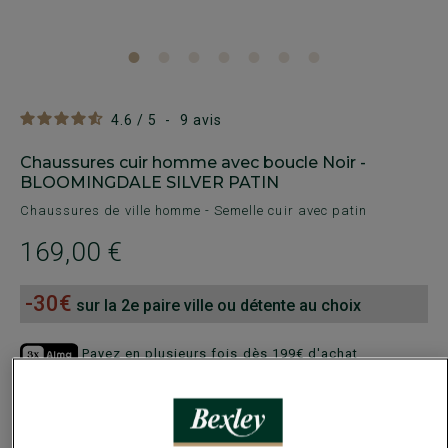
4.6
/
5
-
9
avis
Chaussures cuir homme avec boucle Noir -
BLOOMINGDALE SILVER PATIN
Chaussures de ville homme - Semelle cuir avec patin
169,00 €
-30€
sur la 2e paire ville ou détente au choix
Payez en plusieurs fois dès 199€ d'achat
COULEURS DISPONIBLES