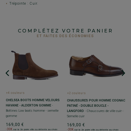
Trépointe : Cuir.
COMPLÉTEZ VOTRE PANIER
ET FAITES DES ÉCONOMIES
+
+4 couleurs
+2 couleurs
M
CHELSEA BOOTS HOMME VELOURS
CHAUSSURES POUR HOMME COGNAC
V
HAVANE - ALDERTON GOMME
-
PATINÉ - DOUBLE BOUCLE -
c
Ch
Bottines Low boots homme - semelle
LANGFORD
- Chaussures de ville cuir -
gomme
Semelle cuir
1
-
169,00 €
169,00 €
-30€
-30€
sur la 2e paire ville ou détente au choix
sur la 2e paire ville ou détente au choix