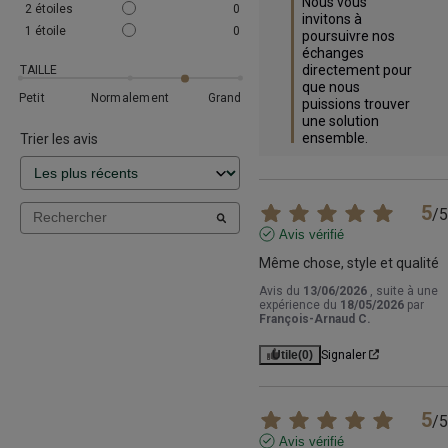
Nous vous 
2
étoiles
0
invitons à 
1
étoile
0
poursuivre nos 
échanges 
directement pour 
TAILLE
que nous 
Petit
Normalement
Grand
puissions trouver 
une solution 
ensemble.
Trier les avis
5
/
5
Avis vérifié
Même chose, style et qualité
Avis du
13/06/2026
, suite à une
expérience du
18/05/2026
par
François-Arnaud C.
Utile
(0)
Signaler
5
/
5
Avis vérifié