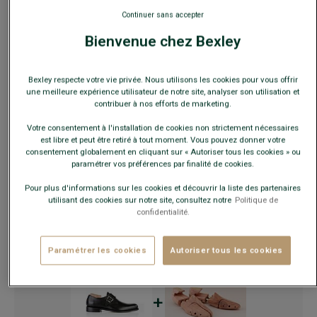
Continuer sans accepter
Bienvenue chez Bexley
En cas d'hésitation, choisir la pointure en-dessous de votre
pointure habituelle.
Bexley respecte votre vie privée. Nous utilisons les cookies pour vous offrir
une meilleure expérience utilisateur de notre site, analyser son utilisation et
Guide des tailles
contribuer à nos efforts de marketing.
Votre consentement à l'installation de cookies non strictement nécessaires
est libre et peut être retiré à tout moment. Vous pouvez donner votre
AJOUTER AU PANIER
−
+
consentement globalement en cliquant sur « Autoriser tous les cookies » ou
paramétrer vos préférences par finalité de cookies.
Pour plus d'informations sur les cookies et découvrir la liste des partenaires
Voir la disponibilité en magasin
utilisant des cookies sur notre site, consultez notre
Politique de
Livré en 24h ouvrées avec Chronopost Express
confidentialité.
(commandez avant 14h)
30 jours pour changer d'avis !
Paramétrer les cookies
Autoriser tous les cookies
+