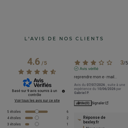
L'AVIS DE NOS CLIENTS
4.6
3
/
5
/
5
Avis vérifié
reprendre mon e- mail...
Avis du
07/07/2026
, suite à une
expérience du
10/06/2026
par
Basé sur
9
avis soumis à un
Gabriel P.
contrôle
Voir tous les avis sur ce site
Utile
(0)
Signaler
5
étoiles
6
Réponse de
4
étoiles
2
bexley.fr
3
étoiles
1