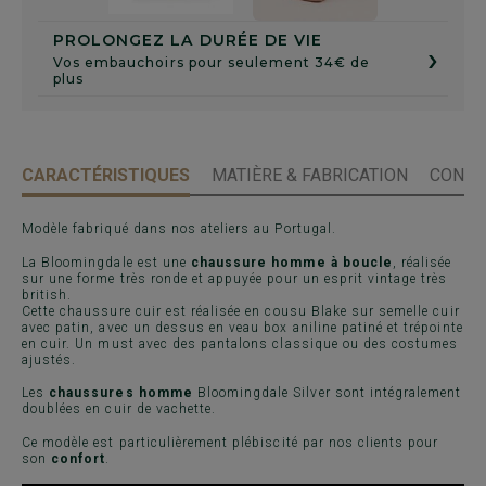
PROLONGEZ LA DURÉE DE VIE
›
Vos embauchoirs pour seulement 34€ de
plus
CARACTÉRISTIQUES
MATIÈRE & FABRICATION
CONSE
Modèle fabriqué dans nos ateliers au Portugal.
La Bloomingdale est une
chaussure homme à boucle
, réalisée
sur une forme très ronde et appuyée pour un esprit vintage très
british.
Cette chaussure cuir est réalisée en cousu Blake sur semelle cuir
avec patin, avec un dessus en veau box aniline patiné et trépointe
en cuir. Un must avec des pantalons classique ou des costumes
ajustés.
Les
chaussures homme
Bloomingdale Silver sont intégralement
doublées en cuir de vachette.
Ce modèle est particulièrement plébiscité par nos clients pour
son
confort
.