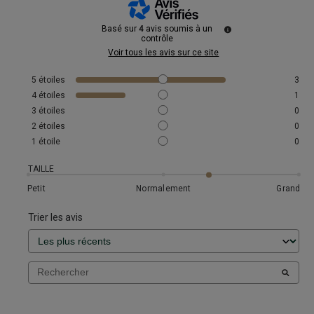
Basé sur
4
avis soumis à un
contrôle
Voir tous les avis sur ce site
5
étoiles
3
4
étoiles
1
3
étoiles
0
2
étoiles
0
1
étoile
0
TAILLE
Petit
Normalement
Grand
Trier les avis