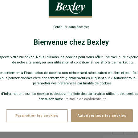
Chaussure vi
169,
Continuer sans accepter
-30€
sur 
Bienvenue chez Bexley
Pay
specte votre vie privée. Nous utilisons les cookies pour vous offrir une meilleure expérie
COULEURS 
de notre site, analyser son utilisation et contribuer à nos efforts de marketing.
onsentement à l'installation de cookies non strictement nécessaires est libre et peut être 
ous pouvez donner votre consentement globalement en cliquant sur « Autoriser tous l
paramétrer vos préférences par finalité de cookies.
 d'informations sur les cookies et découvrir la liste des partenaires utilisant des cookies 
consultez notre
Politique de confidentialité.
Paramétrer les cookies
Autoriser tous les cookies
−