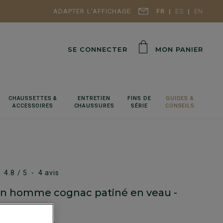
ADAPTER L'AFFICHAGE
FR
ES
EN
SE CONNECTER
MON PANIER
CHAUSSETTES &
ENTRETIEN
FINS DE
GUIDES &
ACCESSOIRES
CHAUSSURES
SÉRIE
CONSEILS
4.8
/
5
-
4
avis
n homme cognac patiné en veau -
RO