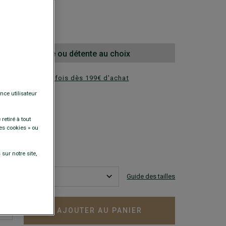
lle - semelle cuir
00 €
la 2e paire ville ou détente au choix
ez en plusieurs fois dès 199€ d'achat
nce utilisateur
DISPONIBLES
retiré à tout
es cookies » ou
sur notre site,
Guide des tailles
AJOUTER AU PANIER
+