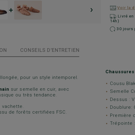
›
+
Voir la 
Livré e
14h)
30 jours 
ION
CONSEILS D'ENTRETIEN
Chaussures
llongée, pour un style intemporel.
Cousu Bla
 main
sur semelle en cuir, avec
Semelle Cu
assique ou très tendance.
Dessus : V
 vachette.
Doublure: 
ssu de forêts certifiées FSC.
Première d
Trépointe :