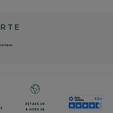
ERTE
sporteur
S
DÉTAXE UK
TÉ
& HORS UE