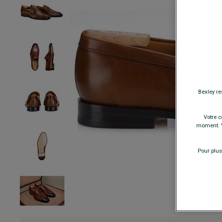
Bexley re
Votre c
moment. V
Pour plus