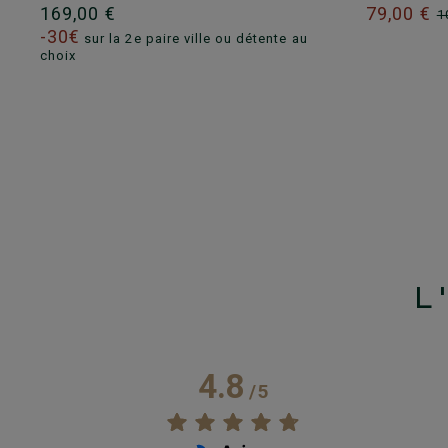
169,00 €
79,00 €
1
-30€
sur la 2e paire ville ou détente au
choix
L
4.8
/
5