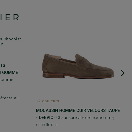
IER
ETS
II GOMME
e gomme
détente au
+2 couleurs
MOCASSIN HOMME CUIR VELOURS TAUPE
- DERVIO
- Chaussure ville de luxe homme,
semelle cuir