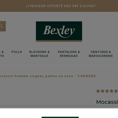
LIVRAISON OFFERTE DÈS 99€ D'ACHAT
 &
PULLS
BLOUSONS &
PANTALONS &
CEINTURES &
RTS
MANTEAUX
BERMUDAS
MAROQUINERIE
cassin homme cognac patiné en veau - CANNERO
Mocassi
CANNE