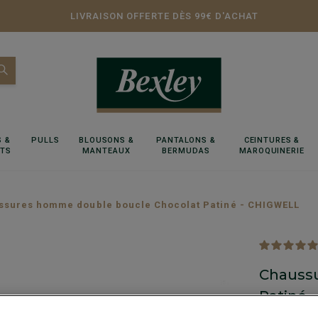
LIVRAISON OFFERTE DÈS 99€ D'ACHAT
 &
PULLS
BLOUSONS &
PANTALONS &
CEINTURES &
RTS
MANTEAUX
BERMUDAS
MAROQUINERIE
ssures homme double boucle Chocolat Patiné - CHIGWELL
Chauss
Patiné 