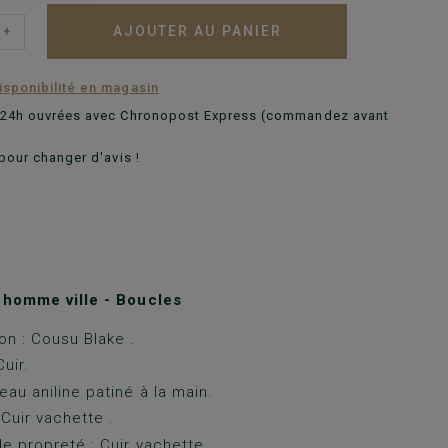
AJOUTER AU PANIER
+
disponibilité en magasin
n 24h ouvrées avec Chronopost Express (commandez avant
pour changer d'avis !
homme ville - Boucles
on : Cousu Blake .
uir.
eau aniline patiné à la main.
 Cuir vachette .
e propreté : Cuir vachette.