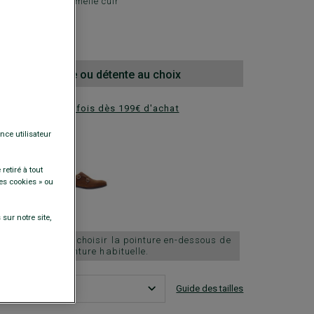
e ville cuir - Semelle cuir
00 €
la 2e paire ville ou détente au choix
ez en plusieurs fois dès 199€ d'achat
nce utilisateur
DISPONIBLES
retiré à tout
es cookies » ou
sur notre site,
chausse grand, choisir la pointure en-dessous de
votre pointure habituelle.
Guide des tailles