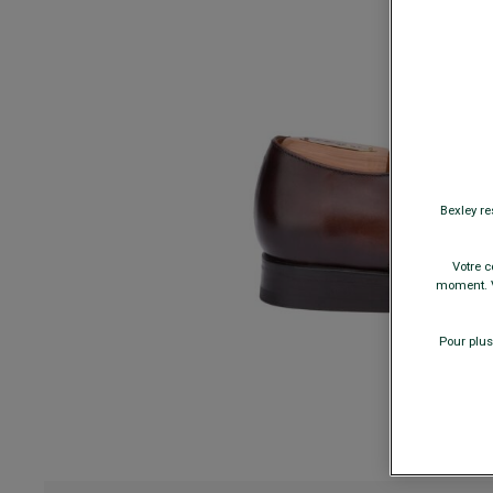
Bexley re
Votre c
moment. V
Pour plus