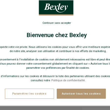
Chaussures d
169,
Continuer sans accepter
-30€
sur 
Bienvenue chez Bexley
Pay
specte votre vie privée. Nous utilisons les cookies pour vous offrir une meilleure expérie
COULEURS 
de notre site, analyser son utilisation et contribuer à nos efforts de marketing.
onsentement à l'installation de cookies non strictement nécessaires est libre et peut être 
ous pouvez donner votre consentement globalement en cliquant sur « Autoriser tous l
paramétrer vos préférences par finalité de cookies.
 d'informations sur les cookies et découvrir la liste des partenaires utilisant des cookies 
consultez notre
Politique de confidentialité.
Ce modèle 
Paramétrer les cookies
Autoriser tous les cookies