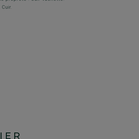
 Cuir.
IER