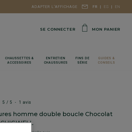
ADAPTER L'AFFICHAGE
FR
ES
EN
SE CONNECTER
MON PANIER
CHAUSSETTES &
ENTRETIEN
FINS DE
GUIDES &
ACCESSOIRES
CHAUSSURES
SÉRIE
CONSEILS
5
/
5
-
1
avis
ures homme double boucle Chocolat
- CHIGWELL