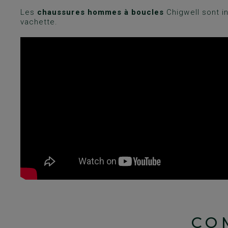
Les
chaussures hommes à boucles
Chigwell sont i
vachette.
CO