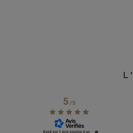
L
5
/
5
Basé sur
1
avis soumis à un