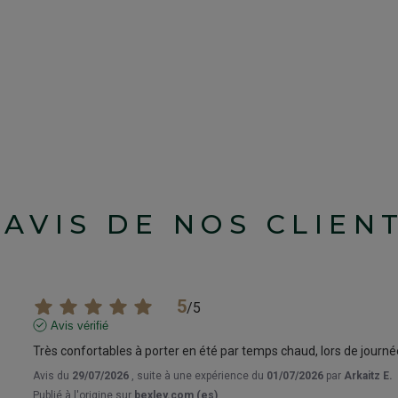
'AVIS DE NOS CLIEN
5
/
5
Avis vérifié
Très confortables à porter en été par temps chaud, lors de journée
Avis du
29/07/2026
, suite à une expérience du
01/07/2026
par
Arkaitz E.
Publié à l'origine sur
bexley.com (es)