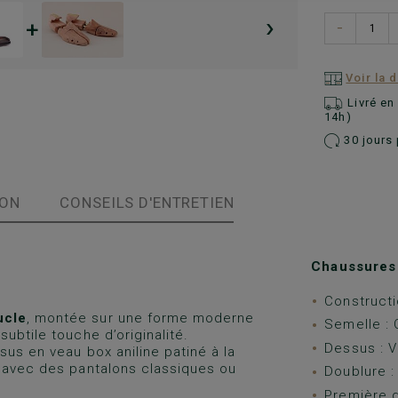
›
+
−
Voir la 
Livré e
14h)
30 jours 
ION
CONSEILS D'ENTRETIEN
Chaussures 
Constructi
ucle
, montée sur une forme moderne
Semelle : C
ubtile touche d’originalité.
Dessus : V
us en veau box aniline patiné à la
t avec des pantalons classiques ou
Doublure :
Première d