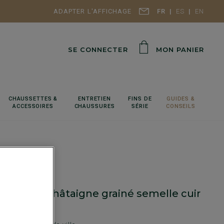
ADAPTER L'AFFICHAGE
FR
ES
EN
SE CONNECTER
MON PANIER
CHAUSSETTES &
ENTRETIEN
FINS DE
GUIDES &
ACCESSOIRES
CHAUSSURES
SÉRIE
CONSEILS
 homme Châtaigne grainé semelle cuir
R