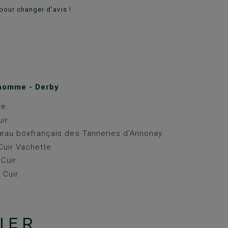
pour changer d'avis !
homme - Derby
ke.
ir.
eau boxfrançais des Tanneries d'Annonay.
Cuir Vachette.
Cuir.
 Cuir.
IER