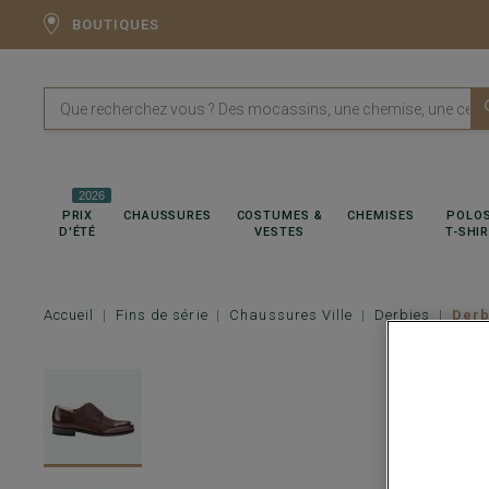
BOUTIQUES
2026
PRIX
CHAUSSURES
COSTUMES &
CHEMISES
POLOS
D'ÉTÉ
VESTES
T-SHI
Accueil
Fins de série
Chaussures Ville
Derbies
Derb