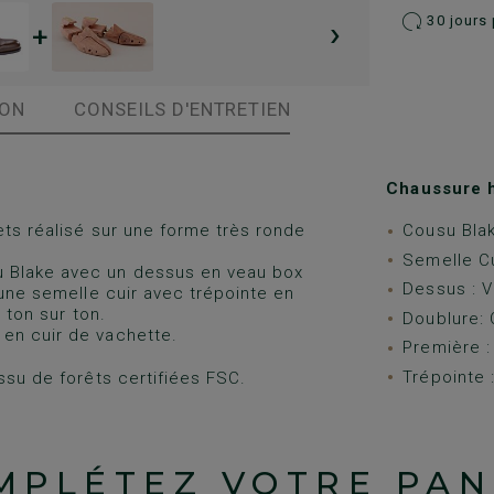
›
30 jours 
+
ION
CONSEILS D'ENTRETIEN
Chaussure 
ets réalisé sur une forme très ronde
Cousu Bla
Semelle Cu
u Blake avec un dessus en veau box
Dessus : V
 une semelle cuir avec trépointe en
 ton sur ton.
Doublure: 
en cuir de vachette.
Première : 
Trépointe :
ssu de forêts certifiées FSC.
MPLÉTEZ VOTRE PAN