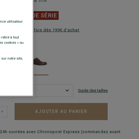
 - Chaussures de ville
0 €
FINS DE SÉRIE
nce utilisateur
ez en plusieurs fois dès 199€ d'achat
retiré à tout
DISPONIBLES
es cookies » ou
sur notre site,
Guide des tailles
AJOUTER AU PANIER
+
n 24h ouvrées avec Chronopost Express (commandez avant