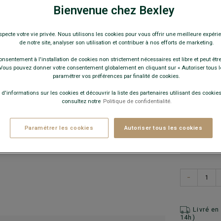
Derby homme
Bienvenue chez Bexley
89,0
specte votre vie privée. Nous utilisons les cookies pour vous offrir une meilleure expérie
de notre site, analyser son utilisation et contribuer à nos efforts de marketing.
Pay
onsentement à l'installation de cookies non strictement nécessaires est libre et peut être 
COULEURS 
ous pouvez donner votre consentement globalement en cliquant sur « Autoriser tous l
paramétrer vos préférences par finalité de cookies.
 d'informations sur les cookies et découvrir la liste des partenaires utilisant des cookies 
consultez notre
Politique de confidentialité.
Paramétrer les cookies
Autoriser tous les cookies
−
Livré e
14h)