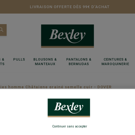
LIVRAISON OFFERTE DÈS 99€ D'ACHAT
 &
PULLS
BLOUSONS &
PANTALONS &
CEINTURES &
RTS
MANTEAUX
BERMUDAS
MAROQUINERIE
ies homme Châtaigne grainé semelle cuir - DOVER
Derbies
- DOVE
Continuer sans accepter