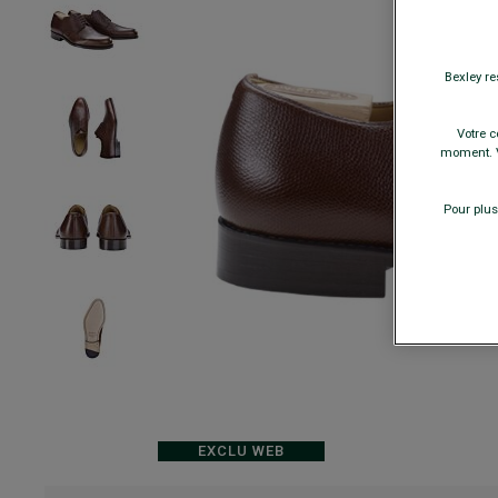
Bexley re
Votre c
moment. V
Pour plus
EXCLU WEB