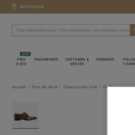
BOUTIQUES
2026
PRIX
CHAUSSURES
COSTUMES &
CHEMISES
POLOS
D'ÉTÉ
VESTES
T-SHI
Accueil
Fins de série
Chaussures Ville
Derbies
Derb