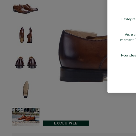
Bexley re
Votre c
moment. V
Pour plus
EXCLU WEB