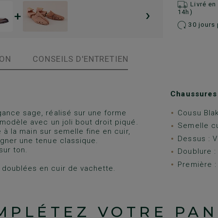
Livré e
›
+
14h)
30 jours 
ION
CONSEILS D'ENTRETIEN
Chaussures 
gance sage, réalisé sur une forme
Cousu Bla
modèle avec un joli bout droit piqué.
Semelle cu
 à la main sur semelle fine en cuir,
Dessus : Ve
gner une tenue classique.
sur ton.
Doublure :
Première : 
 doublées en cuir de vachette.
MPLÉTEZ VOTRE PAN