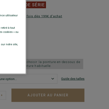
0 €
FINS DE SÉRIE
nce utilisateur
ez en plusieurs fois dès 199€ d'achat
DISPONIBLES
retiré à tout
es cookies » ou
sur notre site,
chausse grand, choisir la pointure en-dessous de
votre pointure habituelle.
Guide des tailles
AJOUTER AU PANIER
+