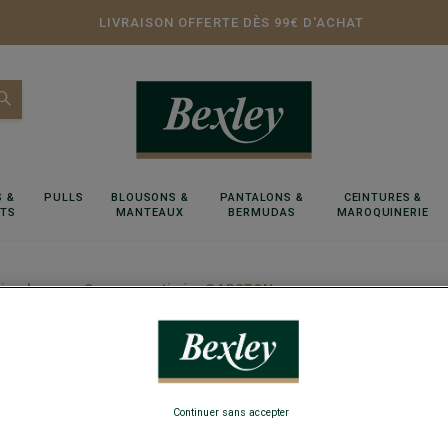
LIVRAISON OFFERTE DÈS 99€ D'ACHAT
 &
PULLS
BLOUSONS &
PANTALONS &
CEINTURES &
RTS
MANTEAUX
BERMUDAS
MAROQUINERIE
ies homme Cognac patiné - GARSTON
Derbie
Continuer sans accepter
Chaussures d