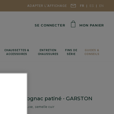
ADAPTER L'AFFICHAGE
FR
ES
EN
SE CONNECTER
MON PANIER
CHAUSSETTES &
ENTRETIEN
FINS DE
GUIDES &
ACCESSOIRES
CHAUSSURES
SÉRIE
CONSEILS
s homme Cognac patiné - GARSTON
e ville homme luxe, semelle cuir