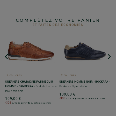
COMPLÉTEZ VOTRE PANIER
ET FAITES DES ÉCONOMIES
+2 couleurs
+2 couleurs
+
 -
SNEAKERS CHÂTAIGNE PATINÉ CUIR
SNEAKERS HOMME NOIR - BOCKARA
-
S
HOMME - CANBERRA
- Baskets homme
Baskets - Style urbain
E
look sport chic
ur
109,00 €
109,00 €
7
-30€
sur la 2e paire ville ou détente au choix
-30€
sur la 2e paire ville ou détente au choix