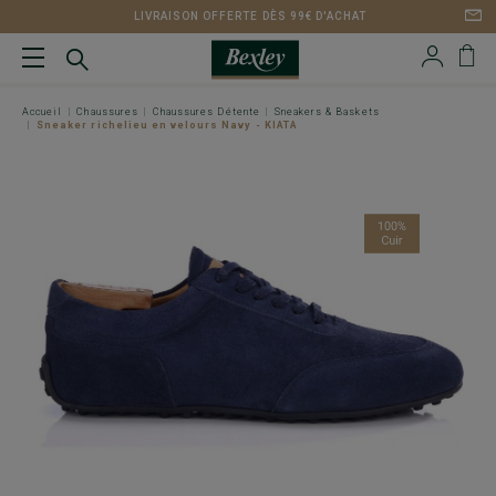
LIVRAISON OFFERTE DÈS 99€ D'ACHAT
Accueil
Chaussures
Chaussures Détente
Sneakers & Baskets
Sneaker richelieu en velours Navy - KIATA