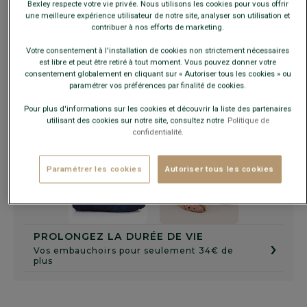
Bexley respecte votre vie privée. Nous utilisons les cookies pour vous offrir
Guide des tailles
une meilleure expérience utilisateur de notre site, analyser son utilisation et
contribuer à nos efforts de marketing.
Votre consentement à l'installation de cookies non strictement nécessaires
AJOUTER AU PANIER
−
+
est libre et peut être retiré à tout moment. Vous pouvez donner votre
consentement globalement en cliquant sur « Autoriser tous les cookies » ou
paramétrer vos préférences par finalité de cookies.
Voir la disponibilité en magasin
Pour plus d'informations sur les cookies et découvrir la liste des partenaires
Livré en 24h ouvrées avec Chronopost Express
utilisant des cookies sur notre site, consultez notre
Politique de
(commandez avant 14h)
confidentialité.
30 jours pour changer d'avis !
Paramétrer les cookies
Autoriser tous les cookies
+
PROLONGEZ LA DURÉE DE VIE
›
Vos embauchoirs pour seulement 34€ de
plus