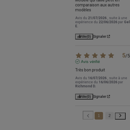
comparaison aux autres 
modèles
Avis du
21/07/2026
, suite à une
expérience du
22/06/2026
par
Gel
E.
Utile
(0)
Signaler
5
/
5
Avis vérifié
Très bon produit
Avis du
16/07/2026
, suite à une
expérience du
16/06/2026
par
Richmond D.
Utile
(0)
Signaler
1
2