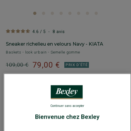
4.6
/
5
-
8
avis
Sneaker richelieu en velours Navy - KIATA
Baskets - look urbain - Semelle gomme
79,00 €
109,00 €
PRIX D'ÉTÉ
Payez en plusieurs fois dès 199€ d'achat
COULEURS DISPONIBLES
Continuer sans accepter
Bienvenue chez Bexley