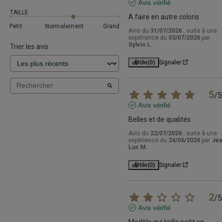
Avis vérifié
TAILLE
A faire en autre coloris
Petit
Normalement
Grand
Avis du
31/07/2026
, suite à une
expérience du
03/07/2026
par
Sylvio L.
Trier les avis
Utile
(0)
Signaler
5
/
5
Avis vérifié
Belles et de qualités
Avis du
22/07/2026
, suite à une
expérience du
24/06/2026
par
Jea
Luc M.
Utile
(0)
Signaler
2
/
5
Avis vérifié
Modèle qui taille petit en 