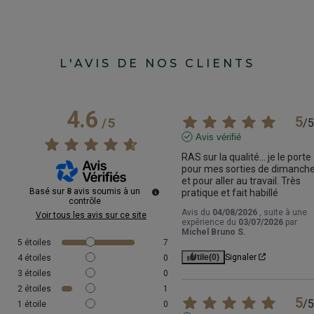
L'AVIS DE NOS CLIENTS
4.6
5
/
5
/
5
Avis vérifié
RAS sur la qualité... je le porte 
pour mes sorties de dimanche
et pour aller au travail. Très 
Basé sur
8
avis soumis à un
pratique et fait habillé
contrôle
Avis du
04/08/2026
, suite à une
Voir tous les avis sur ce site
expérience du
03/07/2026
par
Michel Bruno S.
5
étoiles
7
Utile
(0)
Signaler
4
étoiles
0
3
étoiles
0
2
étoiles
1
5
/
5
1
étoile
0