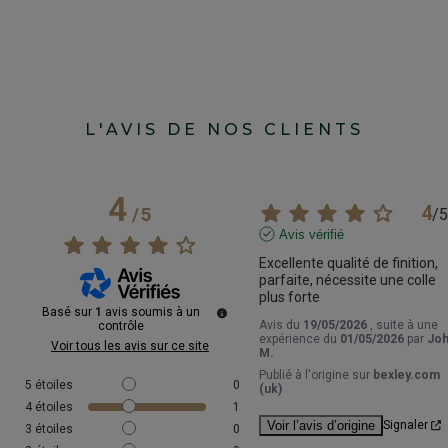
L'AVIS DE NOS CLIENTS
4
4
/
5
/
5
Avis vérifié
Excellente qualité de finition, 
parfaite, nécessite une colle 
plus forte
Basé sur
1
avis soumis à un
Avis du
19/05/2026
, suite à une
contrôle
expérience du
01/05/2026
par
Jo
Voir tous les avis sur ce site
M.
Publié à l'origine sur
bexley.com
5
étoiles
0
(uk)
4
étoiles
1
Voir l’avis d’origine
Signaler
3
étoiles
0