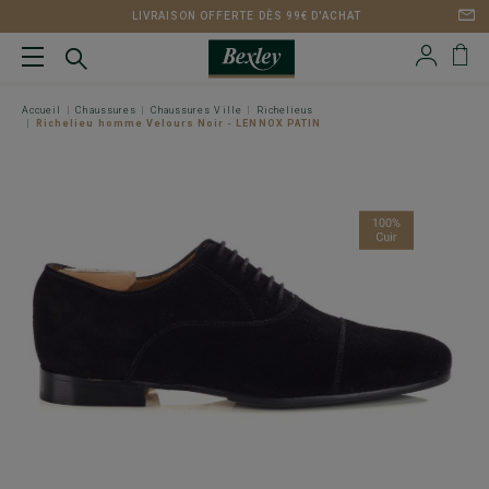
LIVRAISON OFFERTE DÈS 99€ D'ACHAT
Accueil
Chaussures
Chaussures Ville
Richelieus
Richelieu homme Velours Noir - LENNOX PATIN