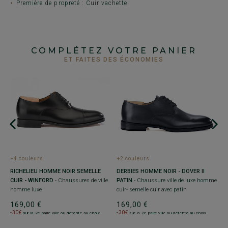
Première de propreté : Cuir vachette.
COMPLÉTEZ VOTRE PANIER
ET FAITES DES ÉCONOMIES
NÉ
de
+4 couleurs
+2 couleurs
+
RICHELIEU HOMME NOIR SEMELLE
DERBIES HOMME NOIR - DOVER II
R
CUIR - WINFORD
- Chaussures de ville
PATIN
- Chaussure ville de luxe homme
R
homme luxe
cuir- semelle cuir avec patin
se
169,00 €
169,00 €
1
-30€
-30€
-
sur la 2e paire ville ou détente au choix
sur la 2e paire ville ou détente au choix