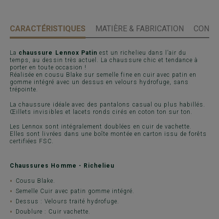
CARACTÉRISTIQUES
MATIÈRE & FABRICATION
CONSE
La
chaussure Lennox Patin
est un richelieu dans l’air du
temps, au dessin très actuel. La chaussure chic et tendance à
porter en toute occasion !
Réalisée en cousu Blake sur semelle fine en cuir avec patin en
gomme intégré avec un dessus en velours hydrofuge, sans
trépointe.
La chaussure idéale avec des pantalons casual ou plus habillés.
Œillets invisibles et lacets ronds cirés en coton ton sur ton.
Les Lennox sont intégralement doublées en cuir de vachette.
Elles sont livrées dans une boîte montée en carton issu de forêts
certifiées FSC.
Chaussures Homme - Richelieu
Cousu Blake.
Semelle Cuir avec patin gomme intégré.
Dessus : Velours traité hydrofuge.
Doublure : Cuir vachette.