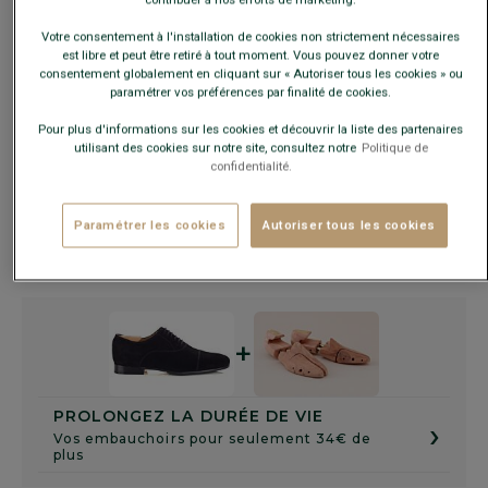
Votre consentement à l'installation de cookies non strictement nécessaires
est libre et peut être retiré à tout moment. Vous pouvez donner votre
consentement globalement en cliquant sur « Autoriser tous les cookies » ou
Guide des tailles
paramétrer vos préférences par finalité de cookies.
Pour plus d'informations sur les cookies et découvrir la liste des partenaires
utilisant des cookies sur notre site, consultez notre
Politique de
AJOUTER AU PANIER
−
+
confidentialité.
Livré en 24h ouvrées avec Chronopost Express
Paramétrer les cookies
Autoriser tous les cookies
(commandez avant 14h)
30 jours pour changer d'avis !
+
PROLONGEZ LA DURÉE DE VIE
›
Vos embauchoirs pour seulement 34€ de
plus