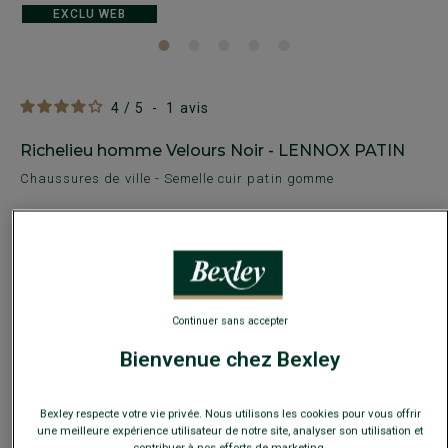
EXCLU WEB
4
/
5
-
1
avis
Richelieu homme Velours Noir - LENNOX PATIN
Chaussures de ville - Semelle cuir patin gomme
169,00 €
-30€
sur la 2e paire ville ou détente au choix
Payez en plusieurs fois dès 199€ d'achat
Continuer sans accepter
Bienvenue chez Bexley
COULEURS DISPONIBLES
Bexley respecte votre vie privée. Nous utilisons les cookies pour vous offrir
une meilleure expérience utilisateur de notre site, analyser son utilisation et
contribuer à nos efforts de marketing.