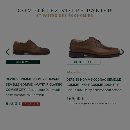
COMPLÉTEZ VOTRE PANIER
ET FAITES DES ÉCONOMIES
EXCLU WEB
BEST-SELLER
+4 couleurs
+
DERBIES HOMME VELOURS HAVANE
DERBIES HOMME COGNAC SEMELLE
R
E
SEMELLE GOMME - MAYFAIR CLASSIC
GOMME - KENT GOMME COUNTRY
-
C
GOMME CITY
- Chaussure Derby cuir
Chaussure Derby homme bout arrondi
h
daim homme bout arrondi
169,00 €
9
89,00 €
-30€
sur la 2e paire ville ou détente au choix
FINS DE SÉRIE