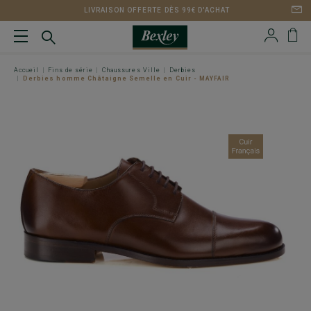
LIVRAISON OFFERTE DÈS 99€ D'ACHAT
Accueil
Fins de série
Chaussures Ville
Derbies
Derbies homme Châtaigne Semelle en Cuir - MAYFAIR