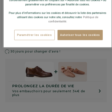
consentement globalement en cliquant sur « Autoriser tous les cookies » ou
paramétrer vos préférences par finalité de cookies.
Guide des tailles
Pour plus d'informations sur les cookies et découvrir la liste des partenaires
utilisant des cookies sur notre site, consultez notre
Politique de
confidentialité.
AJOUTER AU PANIER
−
+
Paramétrer les cookies
Autoriser tous les cookies
Livré en 24h ouvrées avec Chronopost Express
(commandez avant 14h)
30 jours pour changer d'avis !
+
PROLONGEZ LA DURÉE DE VIE
›
Vos embauchoirs pour seulement 34€ de
plus