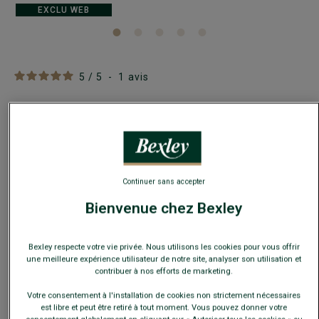
EXCLU WEB
5
/
5
-
1
avis
Derbies homme Châtaigne Semelle en Cuir -
MAYFAIR
Chaussures ville homme luxe
99,00 €
FINS DE SÉRIE
Continuer sans accepter
Payez en plusieurs fois dès 199€ d'achat
Bienvenue chez Bexley
COULEURS DISPONIBLES
Bexley respecte votre vie privée. Nous utilisons les cookies pour vous offrir
une meilleure expérience utilisateur de notre site, analyser son utilisation et
contribuer à nos efforts de marketing.
Votre consentement à l'installation de cookies non strictement nécessaires
est libre et peut être retiré à tout moment. Vous pouvez donner votre