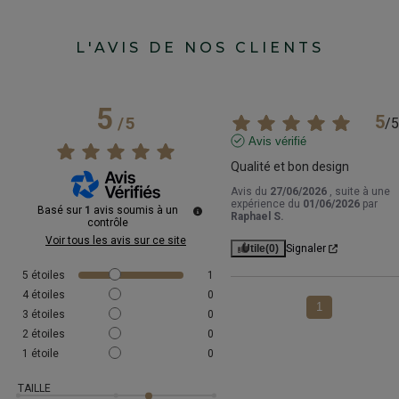
L'AVIS DE NOS CLIENTS
5
5
/
5
/
5
Avis vérifié
Qualité et bon design
Avis du
27/06/2026
, suite à une
expérience du
01/06/2026
par
Basé sur
1
avis soumis à un
Raphael S.
contrôle
Voir tous les avis sur ce site
Utile
(0)
Signaler
5
étoiles
1
4
étoiles
0
1
3
étoiles
0
2
étoiles
0
1
étoile
0
TAILLE