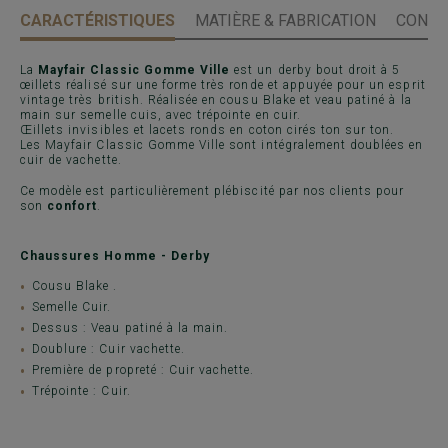
CARACTÉRISTIQUES
MATIÈRE & FABRICATION
CONSE
La
Mayfair Classic Gomme Ville
est un derby bout droit à 5
œillets réalisé sur une forme très ronde et appuyée pour un esprit
vintage très british. Réalisée en cousu Blake et veau patiné à la
main sur semelle cuis, avec trépointe en cuir.
Œillets invisibles et lacets ronds en coton cirés ton sur ton.
Les Mayfair Classic Gomme Ville sont intégralement doublées en
cuir de vachette.
Ce modèle est particulièrement plébiscité par nos clients pour
son
confort
.
Chaussures Homme - Derby
Cousu Blake .
Semelle Cuir.
Dessus : Veau patiné à la main.
Doublure : Cuir vachette.
Première de propreté : Cuir vachette.
Trépointe : Cuir.