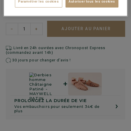
Paramétrer les cookies
Autoriser tous les cookies
Guide des tailles
AJOUTER AU PANIER
−
+
Livré en 24h ouvrées avec Chronopost Express
(commandez avant 14h)
30 jours pour changer d'avis !
+
PROLONGEZ LA DURÉE DE VIE
›
Vos embauchoirs pour seulement 34€ de
plus