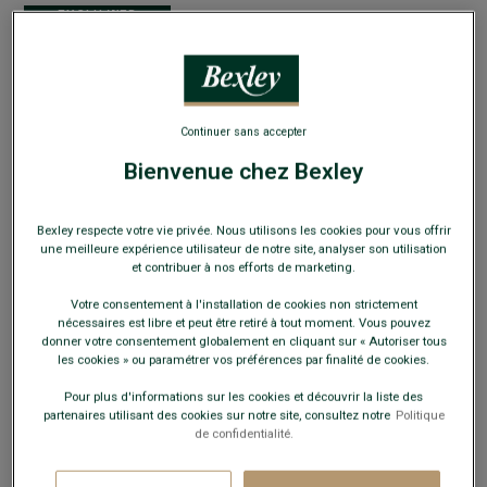
EXCLU WEB
Continuer sans accepter
Derbies homme Châtaigne Patiné - MAYWELL
Bienvenue chez Bexley
PATIN
Chaussures de ville - semelle cuir avec patin gomme
Bexley respecte votre vie privée. Nous utilisons les cookies pour vous offrir
une meilleure expérience utilisateur de notre site, analyser son utilisation
99,00 €
FINS DE SÉRIE
et contribuer à nos efforts de marketing.
Votre consentement à l'installation de cookies non strictement
Payez en plusieurs fois dès 199€ d'achat
nécessaires est libre et peut être retiré à tout moment. Vous pouvez
donner votre consentement globalement en cliquant sur « Autoriser tous
COULEURS DISPONIBLES
les cookies » ou paramétrer vos préférences par finalité de cookies.
Pour plus d'informations sur les cookies et découvrir la liste des
partenaires utilisant des cookies sur notre site, consultez notre
Politique
de confidentialité.