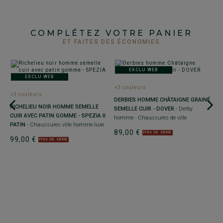
COMPLÉTEZ VOTRE PANIER
ET FAITES DES ÉCONOMIES
EXCLU WEB
EXCLU WEB
+3 couleurs
+3 couleurs
DERBIES HOMME CHÂTAIGNE GRAINÉ
RICHELIEU NOIR HOMME SEMELLE
SEMELLE CUIR - DOVER
- Derby
CUIR AVEC PATIN GOMME - SPEZIA II
homme - Chaussures de ville
PATIN
- Chaussures ville homme luxe
89,00 €
FINS DE SÉRIE
99,00 €
+
FINS DE SÉRIE
R
G
Ch
e
9