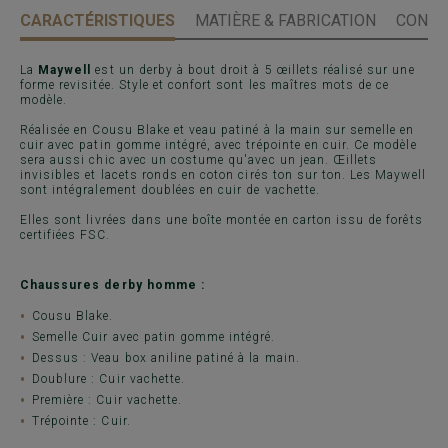
CARACTÉRISTIQUES
MATIÈRE & FABRICATION
CONSE
La
Maywell
est un derby à bout droit à 5 œillets réalisé sur une
forme revisitée. Style et confort sont les maîtres mots de ce
modèle.
Réalisée en Cousu Blake et veau patiné à la main sur semelle en
cuir avec patin gomme intégré, avec trépointe en cuir. Ce modèle
sera aussi chic avec un costume qu'avec un jean. Œillets
invisibles et lacets ronds en coton cirés ton sur ton. Les Maywell
sont intégralement doublées en cuir de vachette.
Elles sont livrées dans une boîte montée en carton issu de forêts
certifiées FSC.
Chaussures derby homme :
Cousu Blake.
Semelle Cuir avec patin gomme intégré.
Dessus : Veau box aniline patiné à la main.
Doublure : Cuir vachette.
Première : Cuir vachette.
Trépointe : Cuir.