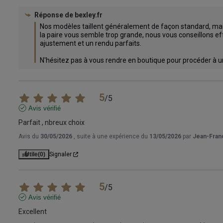
Réponse de
bexley.fr
Nos modèles taillent généralement de façon standard, mais s
la paire vous semble trop grande, nous vous conseillons effe
ajustement et un rendu parfaits.

N'hésitez pas à vous rendre en boutique pour procéder à u
5
/
5
Avis vérifié
Parfait , nbreux choix
Avis du
30/05/2026
, suite à une expérience du
13/05/2026
par
Jean-Fran
Utile
(0)
Signaler
5
/
5
Avis vérifié
Excellent