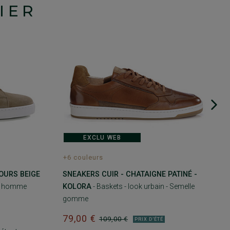
IER
EXCLU WEB
+6 couleurs
OURS BEIGE
SNEAKERS CUIR - CHATAIGNE PATINÉ -
s homme
KOLORA
- Baskets - look urbain - Semelle
gomme
79,00 €
109,00 €
PRIX D'ÉTÉ