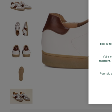
Bexley re
Votre c
moment. V
Pour plus