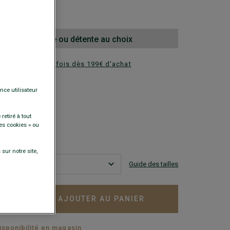
00 €
la 2e paire ville ou détente au choix
ez en plusieurs fois dès 199€ d'achat
DISPONIBLES
nce utilisateur
retiré à tout
es cookies » ou
sur notre site,
Guide des tailles
AJOUTER AU PANIER
+
disponibilité en magasin