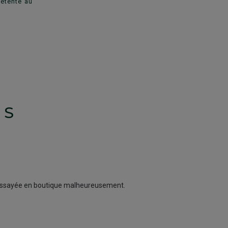
détente au
TS
as essayée en boutique malheureusement.