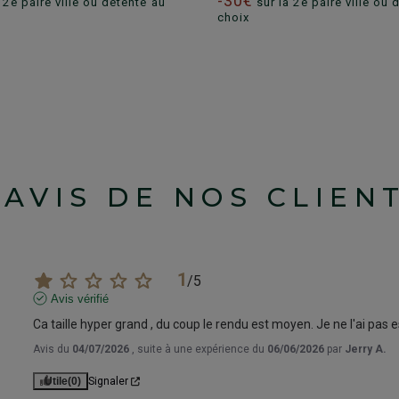
-30€
 2e paire ville ou détente au
sur la 2e paire ville ou 
choix
'AVIS DE NOS CLIEN
1
/
5
Avis vérifié
Ca taille hyper grand , du coup le rendu est moyen. Je ne l'ai p
Avis du
04/07/2026
, suite à une expérience du
06/06/2026
par
Jerry A.
Utile
(0)
Signaler