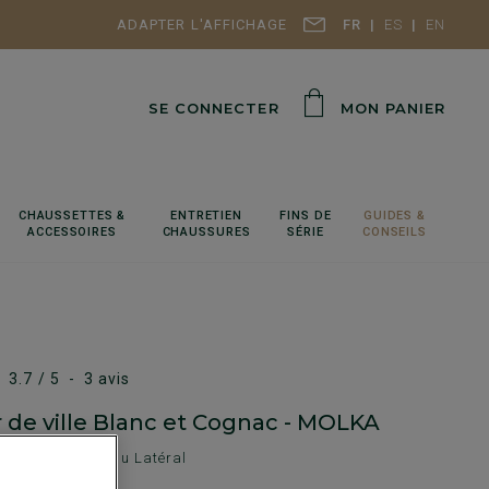
ADAPTER L'AFFICHAGE
FR
ES
EN
SE CONNECTER
MON PANIER
CHAUSSETTES &
ENTRETIEN
FINS DE
GUIDES &
ACCESSOIRES
CHAUSSURES
SÉRIE
CONSEILS
3.7
/
5
-
3
avis
 de ville Blanc et Cognac - MOLKA
aoutchouc - Cousu Latéral