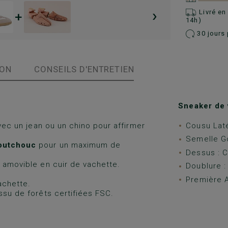
›
Livré e
+
14h)
30 jours 
ION
CONSEILS D'ENTRETIEN
Sneaker de 
vec un jean ou un chino pour affirmer
Cousu Laté
Semelle 
outchouc
pour un maximum de
Dessus : C
e amovible en cuir de vachette.
Doublure :
Première A
achette.
ssu de forêts certifiées FSC.