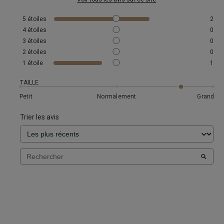
5
étoiles
2
4
étoiles
0
3
étoiles
0
2
étoiles
0
1
étoile
1
TAILLE
Petit
Normalement
Grand
Trier les avis