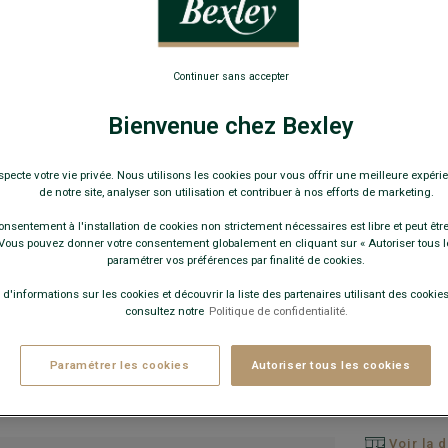
109,
-30€
sur 
Continuer sans accepter
Bienvenue chez Bexley
Pay
COULEURS 
specte votre vie privée. Nous utilisons les cookies pour vous offrir une meilleure expérie
de notre site, analyser son utilisation et contribuer à nos efforts de marketing.
onsentement à l'installation de cookies non strictement nécessaires est libre et peut être 
ous pouvez donner votre consentement globalement en cliquant sur « Autoriser tous l
paramétrer vos préférences par finalité de cookies.
 d'informations sur les cookies et découvrir la liste des partenaires utilisant des cookies 
consultez notre
Politique de confidentialité.
Paramétrer les cookies
Autoriser tous les cookies
−
Voir la 