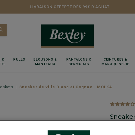
LIVRAISON OFFERTE DÈS 99€ D'ACHAT
 &
PULLS
BLOUSONS &
PANTALONS &
CEINTURES &
RTS
MANTEAUX
BERMUDAS
MAROQUINERIE
Baskets
Sneaker de ville Blanc et Cognac - MOLKA
Sneaker
Semelle en c