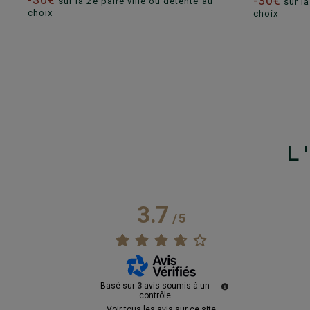
-30€
sur la 2e paire ville ou détente au
sur la
choix
choix
L
3.7
/
5
Basé sur
3
avis soumis à un
contrôle
Voir tous les avis sur ce site