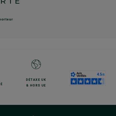
ERTE
sporteur
S
DÉTAXE UK
TÉ
& HORS UE