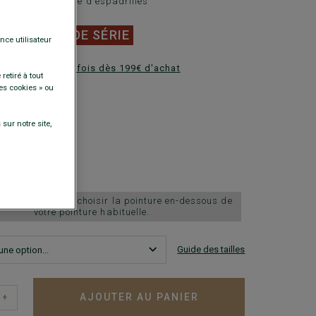
mme été - Semelle d'espadrilles
0 €
FINS DE SÉRIE
nce utilisateur
ez en plusieurs fois dès 199€ d'achat
retiré à tout
es cookies » ou
DISPONIBLES
sur notre site,
chausse grand, choisir la pointure en-dessous de
votre pointure habituelle.
Guide des tailles
AJOUTER AU PANIER
+