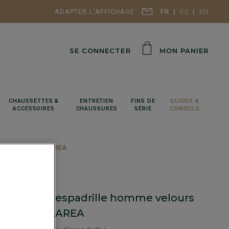
ADAPTER L'AFFICHAGE
FR
ES
EN
SE CONNECTER
MON PANIER
CHAUSSETTES &
ENTRETIEN
FINS DE
GUIDES &
ACCESSOIRES
CHAUSSURES
SÉRIE
CONSEILS
e Foncé - PANAREA
n semelle espadrille homme velours
Foncé - PANAREA