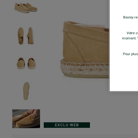
Bexley re
Votre c
moment. V
Pour plus
EXCLU WEB