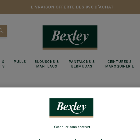
LIVRAISON OFFERTE DÈS 99€ D'ACHAT
 &
PULLS
BLOUSONS &
PANTALONS &
CEINTURES &
RTS
MANTEAUX
BERMUDAS
MAROQUINERIE
 Drivers
Mocassin semelle espadrille homme velours Beig
Mocassi
Continuer sans accepter
Beige 