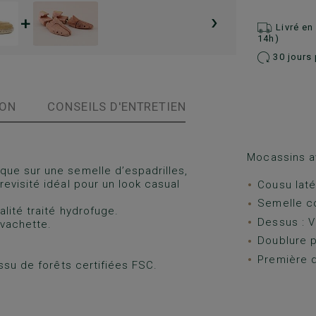
›
+
Livré e
14h)
30 jours 
ION
CONSEILS D'ENTRETIEN
Mocassins a
ue sur une semelle d’espadrilles,
evisité idéal pour un look casual
Cousu laté
Semelle c
lité traité hydrofuge.
Dessus : V
 vachette.
Doublure pa
Première d
ssu de forêts certifiées FSC.