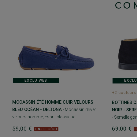
CO
EXCLU WEB
EXCLU
+2 couleurs
MOCASSIN ÉTÉ HOMME CUIR VELOURS
BOTTINES 
BLEU OCÉAN - DELTONA
- Mocassin driver
NOIR - SER
velours homme, Esprit classique
- Semelle g
59,00 €
69,00 €
FINS DE SÉRIE
F