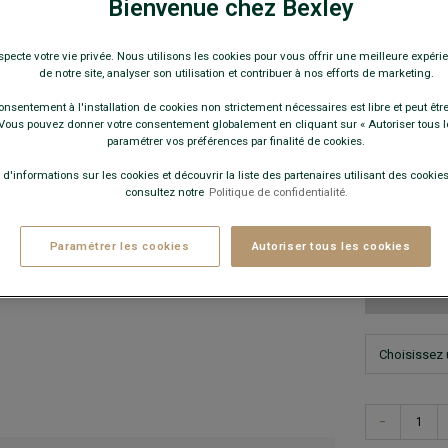
Mocassin ho
Bienvenue chez Bexley
69,0
specte votre vie privée. Nous utilisons les cookies pour vous offrir une meilleure expérie
de notre site, analyser son utilisation et contribuer à nos efforts de marketing.
Pay
onsentement à l'installation de cookies non strictement nécessaires est libre et peut être 
ous pouvez donner votre consentement globalement en cliquant sur « Autoriser tous l
COULEURS 
paramétrer vos préférences par finalité de cookies.
 d'informations sur les cookies et découvrir la liste des partenaires utilisant des cookies 
consultez notre
Politique de confidentialité.
Paramétrer les cookies
Autoriser tous les cookies
Ce modèle 
−