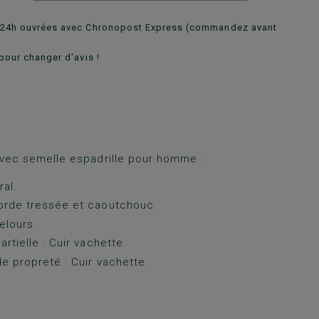
n 24h ouvrées avec Chronopost Express (commandez avant
pour changer d'avis !
vec semelle espadrille pour homme :
ral.
orde tressée et caoutchouc.
elours .
rtielle : Cuir vachette.
e propreté : Cuir vachette.