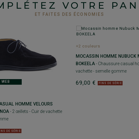
MPLÉTEZ VOTRE PAN
ET FAITES DES ÉCONOMIES
+2 couleurs
MOCASSIN HOMME NUBUCK M
BOKEELA
- Chaussure casual h
vachette - semelle gomme
69,00 €
 WEB
FINS DE SÉRIE
CASUAL HOMME VELOURS
ENOA
- 2 œillets - Cuir de vachette
omme
INS DE SÉRIE