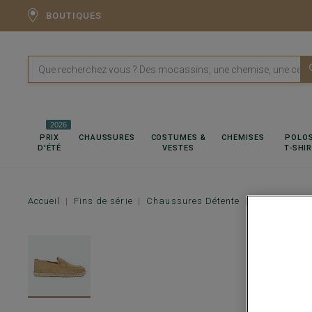
BOUTIQUES
2026
PRIX
CHAUSSURES
COSTUMES &
CHEMISES
POLOS
D'ÉTÉ
VESTES
T-SHI
Accueil
Fins de série
Chaussures Détente
Mocassins &