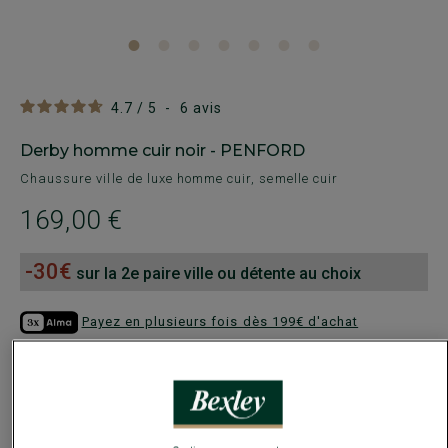
4.7
/
5
-
6
avis
Derby homme cuir noir - PENFORD
Chaussure ville de luxe homme cuir, semelle cuir
169,00 €
-30€
sur la 2e paire ville ou détente au choix
Payez en plusieurs fois dès 199€ d'achat
COULEURS DISPONIBLES