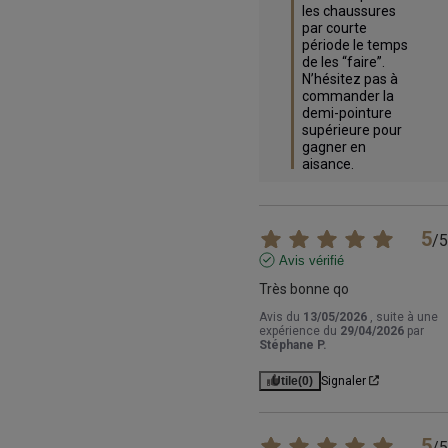
les chaussures 
par courte 
période le temps 
de les “faire”.

N’hésitez pas à 
commander la 
demi-pointure 
supérieure pour 
gagner en 
aisance.
5
/
5
Avis vérifié
Très bonne qo
Avis du
13/05/2026
, suite à une
expérience du
29/04/2026
par
Stéphane P.
Utile
(0)
Signaler
5
/
5