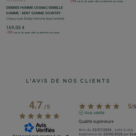
+4 couleurs
+
-30€
sur la 2e paire ville ou détente au choix
DERBIES HOMME COGNAC SEMELLE
D
GOMME - KENT GOMME COUNTRY
-
P
 -
Chaussure Derby homme bout arrondi
cu
169,00 €
1
-30€
-
sur la 2e paire ville ou détente au choix
L'AVIS DE NOS CLIENTS
4.7
5
/
5
/
5
Avis vérifié
Qualité supérieure
Avis du
22/07/2026
, suite à une
expérience du
23/06/2026
par
Es