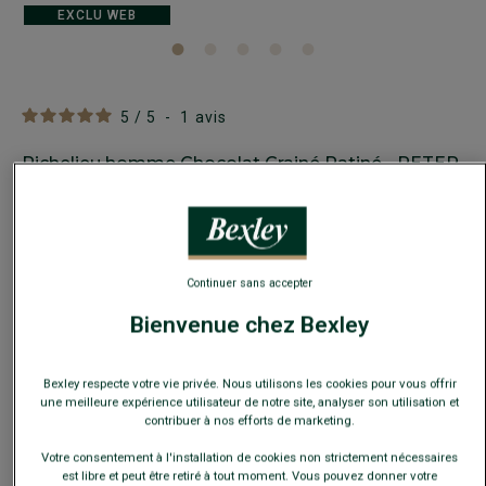
EXCLU WEB
5
/
5
-
1
avis
Richelieu homme Chocolat Grainé Patiné - PETER
Chaussures de ville homme luxe
99,00 €
FINS DE SÉRIE
Continuer sans accepter
Payez en plusieurs fois dès 199€ d'achat
Bienvenue chez Bexley
COULEURS DISPONIBLES
Bexley respecte votre vie privée. Nous utilisons les cookies pour vous offrir
une meilleure expérience utilisateur de notre site, analyser son utilisation et
contribuer à nos efforts de marketing.
Votre consentement à l'installation de cookies non strictement nécessaires
est libre et peut être retiré à tout moment. Vous pouvez donner votre