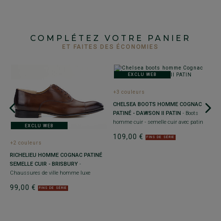
COMPLÉTEZ VOTRE PANIER
ET FAITES DES ÉCONOMIES
EXCLU WEB
+3 couleurs
CHELSEA BOOTS HOMME COGNAC
R
PATINÉ - DAWSON II PATIN
- Boots
C
homme cuir - semelle cuir avec patin
h
EXCLU WEB
 -
109,00 €
9
FINS DE SÉRIE
+2 couleurs
RICHELIEU HOMME COGNAC PATINÉ
SEMELLE CUIR - BRISBURY
-
Chaussures de ville homme luxe
99,00 €
FINS DE SÉRIE