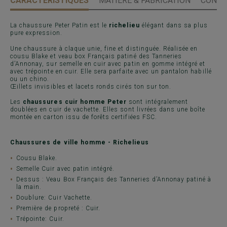
CARACTÉRISTIQUES
MATIÈRE & FABRICATION
CONSE
La chaussure Peter Patin est le
richelieu
élégant dans sa plus
pure expression.
Une chaussure à claque unie, fine et distinguée. Réalisée en
cousu Blake et veau box Français patiné des Tanneries
d’Annonay, sur semelle en cuir avec patin en gomme intégré et
avec trépointe en cuir. Elle sera parfaite avec un pantalon habillé
ou un chino.
Œillets invisibles et lacets ronds cirés ton sur ton.
Les
chaussures cuir homme Peter
sont intégralement
doublées en cuir de vachette. Elles sont livrées dans une boîte
montée en carton issu de forêts certifiées FSC.
Chaussures de ville homme - Richelieus
Cousu Blake.
Semelle Cuir avec patin intégré.
Dessus : Veau Box Français des Tanneries d’Annonay patiné à
la main.
Doublure: Cuir Vachette.
Première de propreté : Cuir.
Trépointe: Cuir.