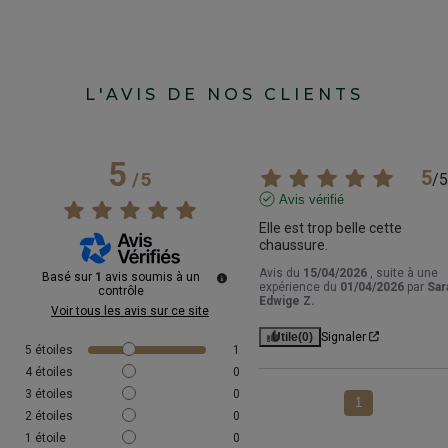
L'AVIS DE NOS CLIENTS
5
5
/
5
/
5
Avis vérifié
Elle est trop belle cette 
chaussure.
Avis du
15/04/2026
, suite à une
Basé sur
1
avis soumis à un
expérience du
01/04/2026
par
Sar
contrôle
Edwige Z.
Voir tous les avis sur ce site
Utile
(0)
Signaler
5
étoiles
1
4
étoiles
0
3
étoiles
0
1
2
étoiles
0
1
étoile
0