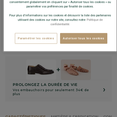
consentement globalement en cliquant sur « Autoriser tous les cookies » ou
Guide des tailles
paramétrer vos préférences par finalité de cookies.
Pour plus d'informations sur les cookies et découvrir la liste des partenaires
utilisant des cookies sur notre site, consultez notre
Politique de
AJOUTER AU PANIER
−
+
confidentialité.
Livré en 24h ouvrées avec Chronopost Express
Paramétrer les cookies
Autoriser tous les cookies
(commandez avant 14h)
30 jours pour changer d'avis !
+
PROLONGEZ LA DURÉE DE VIE
›
Vos embauchoirs pour seulement 34€ de
plus