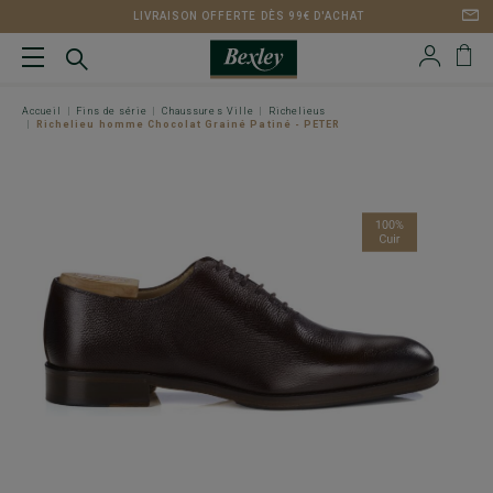
LIVRAISON OFFERTE DÈS 99€ D'ACHAT
Accueil
Fins de série
Chaussures Ville
Richelieus
Richelieu homme Chocolat Grainé Patiné - PETER