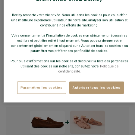
Bexley respecte votre vie privée. Nous utilisons les cookies pour vous offrir
Ce modèle chausse petit, choisir la pointure au-dessus de
une meilleure expérience utilisateur de notre site, analyser son utilisation et
votre pointure habituelle.
contribuer à nos efforts de marketing.
Votre consentement à l'installation de cookies non strictement nécessaires
Guide des tailles
est libre et peut être retiré à tout moment. Vous pouvez donner votre
consentement globalement en cliquant sur « Autoriser tous les cookies » ou
paramétrer vos préférences par finalité de cookies.
AJOUTER AU PANIER
−
+
Pour plus d'informations sur les cookies et découvrir la liste des partenaires
utilisant des cookies sur notre site, consultez notre
Politique de
confidentialité.
Voir la disponibilité en magasin
Livré en 24h ouvrées avec Chronopost Express
Paramétrer les cookies
Autoriser tous les cookies
(commandez avant 14h)
30 jours pour changer d'avis !
+