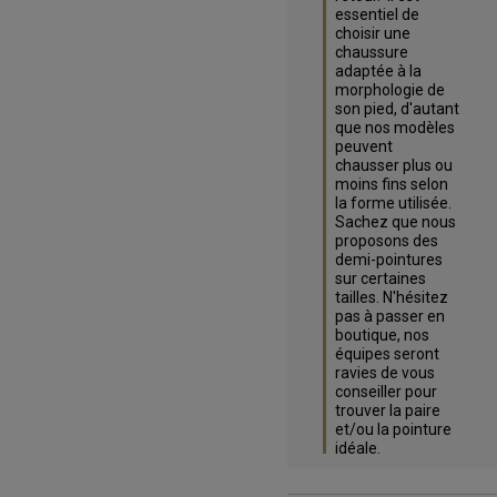
essentiel de 
choisir une 
chaussure 
adaptée à la 
morphologie de 
son pied, d'autant 
que nos modèles 
peuvent 
chausser plus ou 
moins fins selon 
la forme utilisée. 
Sachez que nous 
proposons des 
demi-pointures 
sur certaines 
tailles. N'hésitez 
pas à passer en 
boutique, nos 
équipes seront 
ravies de vous 
conseiller pour 
trouver la paire 
et/ou la pointure 
idéale.