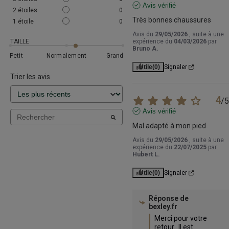
Avis vérifié
2
étoiles
0
Très bonnes chaussures
1
étoile
0
Avis du
29/05/2026
, suite à une
TAILLE
expérience du
04/03/2026
par
Bruno A.
Petit
Normalement
Grand
Utile
(0)
Signaler
Trier les avis
4
/
5
Avis vérifié
Mal adapté à mon pied
Avis du
29/05/2026
, suite à une
expérience du
22/07/2025
par
Hubert L.
Utile
(0)
Signaler
Réponse de
bexley.fr
Merci pour votre 
retour.  Il est 