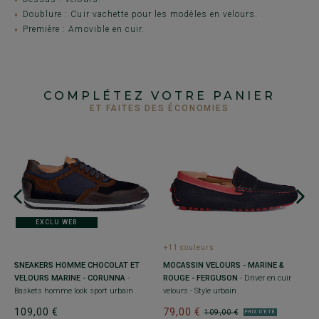
Doublure : Cuir vachette pour les modèles en velours.
Première : Amovible en cuir.
COMPLÉTEZ VOTRE PANIER
ET FAITES DES ÉCONOMIES
EXCLU WEB
+11 couleurs
S
SNEAKERS HOMME CHOCOLAT ET
MOCASSIN VELOURS - MARINE &
N
VELOURS MARINE - CORUNNA
-
ROUGE - FERGUSON
- Driver en cuir
S
Baskets homme look sport urbain
velours - Style urbain
7
109,00 €
79,00 €
109,00 €
PRIX D'ÉTÉ