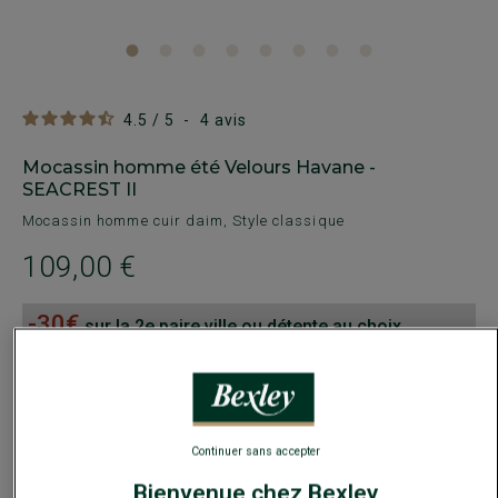
4.5
/
5
-
4
avis
Mocassin homme été Velours Havane -
SEACREST II
Mocassin homme cuir daim, Style classique
109,00 €
-30€
sur la 2e paire ville ou détente au choix
Payez en plusieurs fois dès 199€ d'achat
COULEURS DISPONIBLES
Continuer sans accepter
Bienvenue chez Bexley