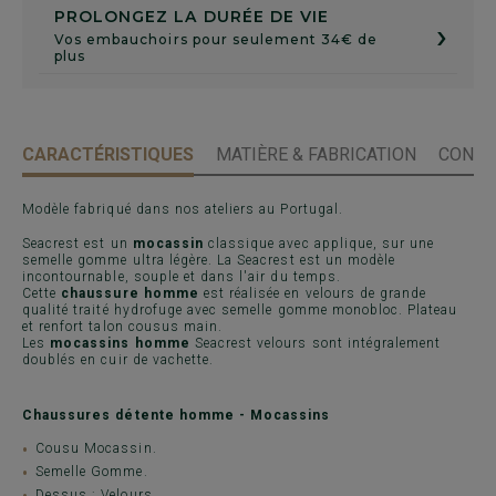
PROLONGEZ LA DURÉE DE VIE
›
Vos embauchoirs pour seulement 34€ de
plus
CARACTÉRISTIQUES
MATIÈRE & FABRICATION
CONSE
Modèle fabriqué dans nos ateliers au Portugal.
Seacrest est un
mocassin
classique avec applique, sur une
semelle gomme ultra légère. La Seacrest est un modèle
incontournable, souple et dans l'air du temps.
Cette
chaussure homme
est réalisée en velours de grande
qualité traité hydrofuge avec semelle gomme monobloc. Plateau
et renfort talon cousus main.
Les
mocassins homme
Seacrest velours sont intégralement
doublés en cuir de vachette.
Chaussures détente homme - Mocassins
Cousu Mocassin.
Semelle Gomme.
Dessus : Velours.