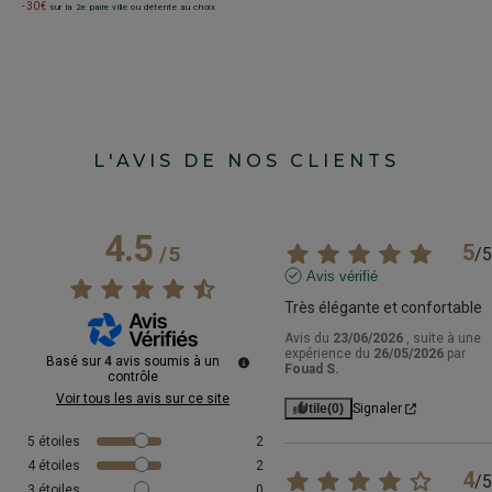
-30€
sur la 2e paire ville ou détente au choix
L'AVIS DE NOS CLIENTS
4.5
5
/
5
/
5
Avis vérifié
Très élégante et confortable
Avis du
23/06/2026
, suite à une
expérience du
26/05/2026
par
Basé sur
4
avis soumis à un
Fouad S.
contrôle
Voir tous les avis sur ce site
Utile
(0)
Signaler
5
étoiles
2
4
étoiles
2
4
/
5
3
étoiles
0