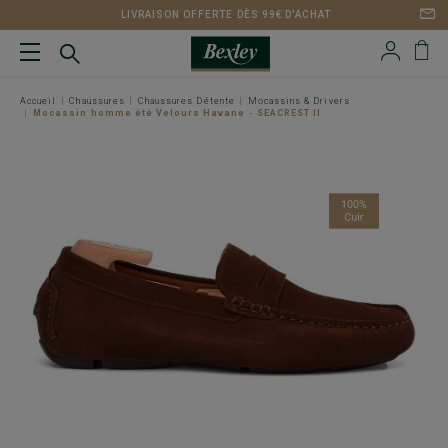
LIVRAISON OFFERTE DÈS 99€ D'ACHAT
Accueil
Chaussures
Chaussures Détente
Mocassins & Drivers
Mocassin homme été Velours Havane - SEACREST II