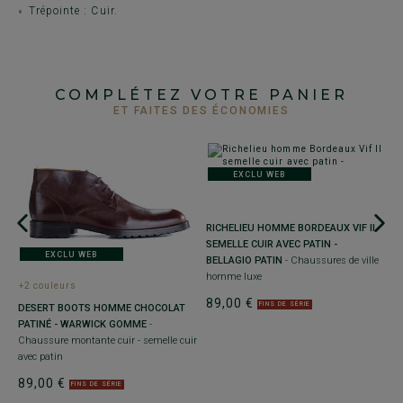
Trépointe : Cuir.
COMPLÉTEZ VOTRE PANIER
ET FAITES DES ÉCONOMIES
EXCLU WEB
RICHELIEU HOMME BORDEAUX VIF II
SEMELLE CUIR AVEC PATIN -
EXCLU WEB
BELLAGIO PATIN
- Chaussures de ville
homme luxe
+2 couleurs
+
89,00 €
FINS DE SÉRIE
DESERT BOOTS HOMME CHOCOLAT
R
PATINÉ - WARWICK GOMME
-
S
Chaussure montante cuir - semelle cuir
-
avec patin
Se
89,00 €
9
FINS DE SÉRIE