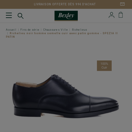
LIVRAISON OFFERTE DÈS 99€ D'ACHAT
Accueil
Fins de série
Chaussures Ville
Richelieus
Richelieu noir homme semelle cuir avec patin gomme - SPEZIA II
PATIN