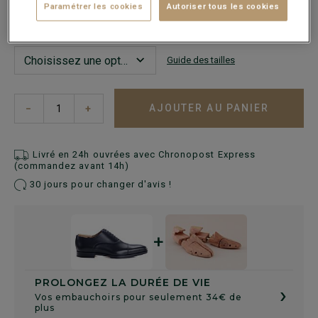
Paramétrer les cookies
Autoriser tous les cookies
En cas d'hésitation, choisir la pointure en-dessous de votre
pointure habituelle.
Guide des tailles
AJOUTER AU PANIER
−
+
Livré en 24h ouvrées avec Chronopost Express
(commandez avant 14h)
30 jours pour changer d'avis !
+
PROLONGEZ LA DURÉE DE VIE
›
Vos embauchoirs pour seulement 34€ de
plus