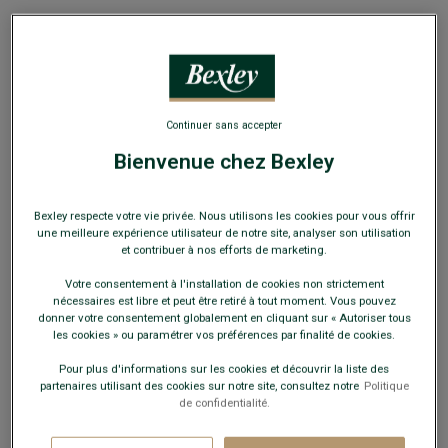
EXCLU WEB
Continuer sans accepter
Bienvenue chez Bexley
Richelieu noir homme semelle cuir avec patin
gomme - SPEZIA II PATIN
Chaussures ville homme luxe
Bexley respecte votre vie privée. Nous utilisons les cookies pour vous offrir
une meilleure expérience utilisateur de notre site, analyser son utilisation
99,00 €
et contribuer à nos efforts de marketing.
FINS DE SÉRIE
Votre consentement à l'installation de cookies non strictement
Payez en plusieurs fois dès 199€ d'achat
nécessaires est libre et peut être retiré à tout moment. Vous pouvez
donner votre consentement globalement en cliquant sur « Autoriser tous
les cookies » ou paramétrer vos préférences par finalité de cookies.
COULEURS DISPONIBLES
Pour plus d'informations sur les cookies et découvrir la liste des
partenaires utilisant des cookies sur notre site, consultez notre
Politique
de confidentialité.