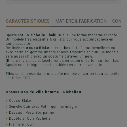
CARACTÉRISTIQUES
MATIÈRE & FABRICATION
CONSE
Spezia est un
richelieu habillé
sur une forme moderne et racée.
Un modèle très élégant à 6 œillets qui vous accompagnera en
toute occasion !
Réalisée en
cousu Blake
et veau box patiné, sur semelle en cuir
avec patin en gomme intégré et avec trépointe en cuir. Ce modèle
sera aussi chic avec un costume qu'avec un jean.
Œillets invisibles et lacets ronds en coton cirés ton sur ton. Les
Spezia sont intégralement doublées en cuir de vachette.
Elles sont livrées dans une boîte montée en carton issu de forêts
certifiées FSC.
Chaussures de ville homme - Richelieu
Cousu Blake.
Semelle Cuir avec Patin gomme intégré.
Dessus : Veau Box patiné.
Doublure: Cuir Vachette.
Première : Cuir.