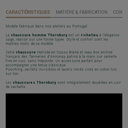
CARACTÉRISTIQUES
MATIÈRE & FABRICATION
CONSE
Modèle fabriqué dans nos ateliers au Portugal.
La
chaussure homme Thornbury
est un
richelieu
à l’élégance
sage, réalisé sur une forme typée. Style et confort sont les
maîtres mots de ce modèle.
Cette
chaussure
réalisée en Cousu Blake et veau box aniline
français des Tanneries d'Annonay patiné à la main sur semelle
fine en cuir, sans trépointe. Un accessoire parfait pour
accompagner une tenue classique.
Punching, oeillets invisibles et lacets ronds cirés en coton ton
sur ton.
Les
chaussures Thornbury
sont intégralement doublées en cuir
de vachette.