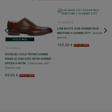
+2 couleurs
+
LOW BOOTS CUIR HOMME NOIR -
R
WATFORD II GOMME CITY
- Semelle
G
gomme
de
EXCLU WEB
P
109,00 €
FINS DE SÉRIE
+3 couleurs
9
RICHELIEU GOLD PATINÉ HOMME
SEMELLE CUIR AVEC PATIN GOMME -
SPEZIA II PATIN
- Chaussures ville
homme luxe
99,00 €
FINS DE SÉRIE