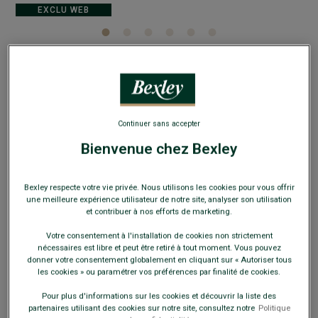
EXCLU WEB
Richelieu homme Noir semelle cuir - THORNBURY
Continuer sans accepter
Chaussures de ville homme luxe
Bienvenue chez Bexley
89,00 €
FINS DE SÉRIE
Payez en plusieurs fois dès 199€ d'achat
Bexley respecte votre vie privée. Nous utilisons les cookies pour vous offrir
une meilleure expérience utilisateur de notre site, analyser son utilisation
et contribuer à nos efforts de marketing.
COULEURS DISPONIBLES
Votre consentement à l'installation de cookies non strictement
nécessaires est libre et peut être retiré à tout moment. Vous pouvez
donner votre consentement globalement en cliquant sur « Autoriser tous
les cookies » ou paramétrer vos préférences par finalité de cookies.
Pour plus d'informations sur les cookies et découvrir la liste des
Ce modèle chausse petit, choisir la pointure au-dessus de
partenaires utilisant des cookies sur notre site, consultez notre
Politique
votre pointure habituelle.