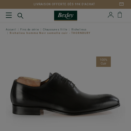
LIVRAISON OFFERTE DÈS 99€ D'ACHAT
Accueil
Fins de série
Chaussures Ville
Richelieus
Richelieu homme Noir semelle cuir - THORNBURY