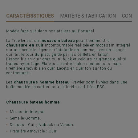
CARACTÉRISTIQUES
MATIÈRE & FABRICATION
CONSE
Modèle fabriqué dans nos ateliers au Portugal.
La Trawler est un
mocassin bateau
pour homme. Une
chaussure en cuir
incontournable réalisée en mocassin intégral
sur une semelle légère et résistante en gomme, avec un laçage
qui fait le tour du pied, guidé par les oeillets en laiton.
Disponible en cuir gras ou nubuck et velours de grande qualité
traités hydrofuge. Plateau et renfort talon sont cousus main.
Première amovible en cuir. Lacets en cuir ton sur ton ou
contrastants.
Les
chaussures homme bateau
Trawler sont livrées dans une
boîte montée en carton issu de forêts certifiées FSC.
Chaussure bateau homme
Mocassin Intégral.
Semelle Gomme.
Dessus : Cuir, Nubuck ou Velours.
Première Amovible : Cuir.