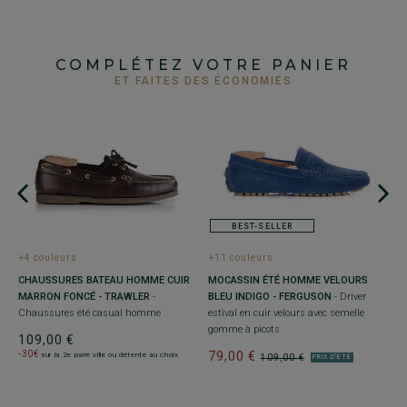
COMPLÉTEZ VOTRE PANIER
ET FAITES DES ÉCONOMIES
BEST-SELLER
+4 couleurs
+11 couleurs
+
CHAUSSURES BATEAU HOMME CUIR
MOCASSIN ÉTÉ HOMME VELOURS
S
MARRON FONCÉ - TRAWLER
-
BLEU INDIGO - FERGUSON
- Driver
V
Chaussures été casual homme
estival en cuir velours avec semelle
Ba
gomme à picots
109,00 €
1
-30€
79,00 €
-
sur la 2e paire ville ou détente au choix
109,00 €
PRIX D'ÉTÉ