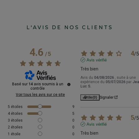
L'AVIS DE NOS CLIENTS
4.6
4
/
5
/
5
Avis vérifié
Très bien
Avis du
04/08/2026
, suite à une
expérience du
05/07/2026
par
Jea
Basé sur
14
avis soumis à un
Luc S.
contrôle
Voir tous les avis sur ce site
Utile
(0)
Signaler
5
étoiles
9
4
étoiles
5
5
/
5
3
étoiles
0
Avis vérifié
2
étoiles
0
Très bien
1
étoile
0