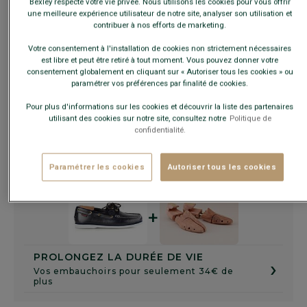
Bexley respecte votre vie privée. Nous utilisons les cookies pour vous offrir
une meilleure expérience utilisateur de notre site, analyser son utilisation et
Guide des tailles
contribuer à nos efforts de marketing.
Votre consentement à l'installation de cookies non strictement nécessaires
est libre et peut être retiré à tout moment. Vous pouvez donner votre
AJOUTER AU PANIER
−
+
consentement globalement en cliquant sur « Autoriser tous les cookies » ou
paramétrer vos préférences par finalité de cookies.
Pour plus d'informations sur les cookies et découvrir la liste des partenaires
Voir la disponibilité en magasin
utilisant des cookies sur notre site, consultez notre
Politique de
Livré en 24h ouvrées avec Chronopost Express
confidentialité.
(commandez avant 14h)
30 jours pour changer d'avis !
Paramétrer les cookies
Autoriser tous les cookies
+
PROLONGEZ LA DURÉE DE VIE
›
Vos embauchoirs pour seulement 34€ de
plus