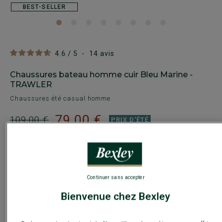
BEST-SELLER
4.6
/
5
-
14
avis
Chaussures bateau homme cuir Bleu Marine -
TRAWLER
Chaussures été casual homme
79,00 €
109,00 €
PRIX D'ÉTÉ
Payez en plusieurs fois dès 199€ d'achat
COULEURS DISPONIBLES
Continuer sans accepter
Bienvenue chez Bexley